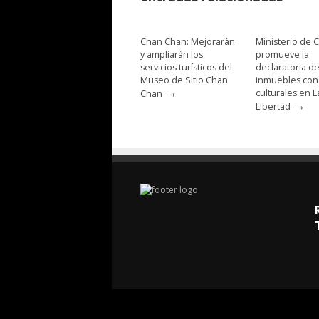
Chan Chan: Mejorarán
Ministerio de C
y ampliarán los
promueve la
servicios turísticos del
declaratoria d
Museo de Sitio Chan
inmuebles con
→
culturales en L
Chan
→
Libertad