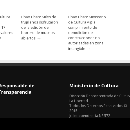
ultura
Chan Chan: Miles de
Chan Chan: Ministerio
trujillanos disfrutaron
de Cultura vigila
e 17
de la edición de
cumplimiento de
 valores
febrero de museos
demolición de
→
a
construcciones no
abiertos
autorizadas en zona
→
intangible
Responsable de
Ministerio de Cultura
Transparencia
Dirección Desconcentrada de Cultur
La Libertad
Todos los Derechos Reservados ©
2015
Jr. Independencia N° 572
Trujillo - La Libertad
Telf. Central: 044-248744