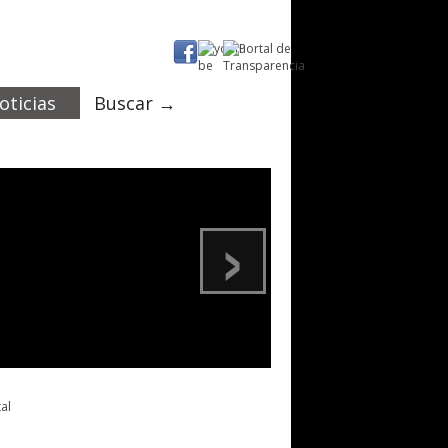
oticias
Buscar →
›