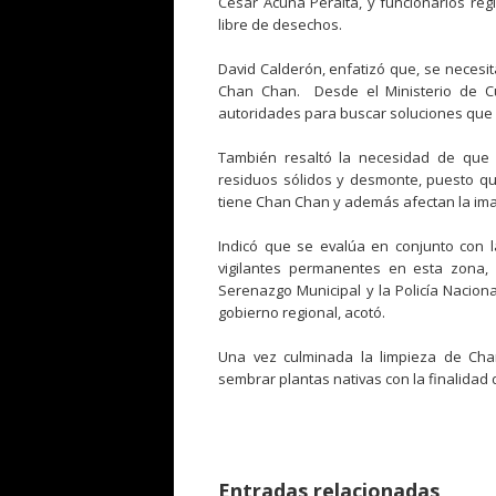
César Acuña Peralta, y funcionarios reg
libre de desechos.
David Calderón, enfatizó que, se necesi
Chan Chan. Desde el Ministerio de Cul
autoridades para buscar soluciones que 
También resaltó la necesidad de que l
residuos sólidos y desmonte, puesto qu
tiene Chan Chan y además afectan la imag
Indicó que se evalúa en conjunto con l
vigilantes permanentes en esta zona,
Serenazgo Municipal y la Policía Nacion
gobierno regional, acotó.
Una vez culminada la limpieza de Cha
sembrar plantas nativas con la finalidad 
Entradas relacionadas