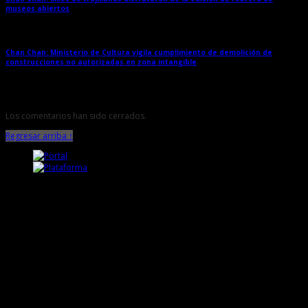
museos abiertos
→
Chan Chan: Ministerio de Cultura vigila cumplimiento de demolición de
construcciones no autorizadas en zona intangible
→
Los comentarios han sido cerrados.
Regresar arriba ↑