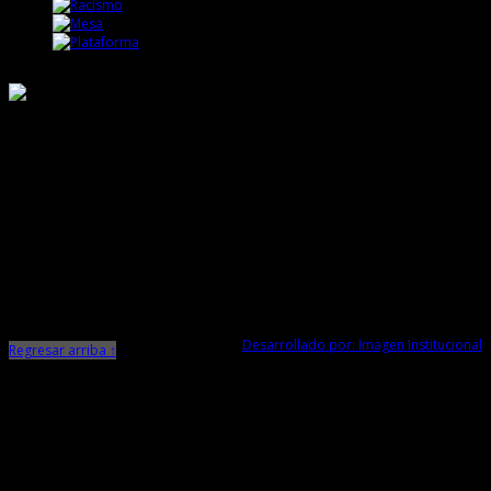
Responsable de Transparencia
Ministerio de Cultura
Dirección Desconcentrada de Cultura La Libertad
Todos los Derechos Reservados © 2015
Jr. Independencia N° 572
Trujillo - La Libertad
Telf. Central: 044-248744
Desarrollado por: Imagen Institucional
Regresar arriba ↑