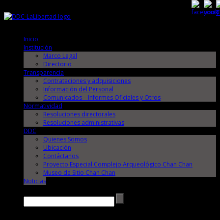
Jueves, 6 de Agosto de 2026
Jueves, 6 de Agosto de 2026
Inicio
Institución
Marco Legal
Directorio
Transparencia
Contrataciones y adquisiciones
Información del Personal
Comunicados – Informes Oficiales y Otros
Normatividad
Resoluciones directorales
Resoluciones administrativas
DDC
Quienes Somos
Ubicación
Contáctanos
Proyecto Especial Complejo Arqueológico Chan Chan
Museo de Sitio Chan Chan
Noticias
Buscar →