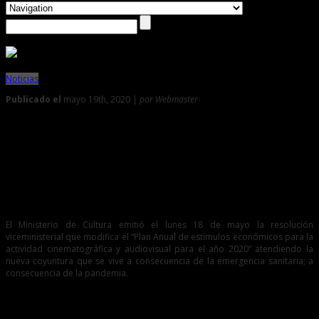
Noticias
Publicado el
mayo 19th, 2020 |
por Webmaster
0
Modifica Plan Anual de Estímulos en el marco de la
emergencia
Modificación del Plan Anual de Estímulos incluye
una nueva categoría
El Ministerio de Cultura emitió el lunes 18 de mayo la resolución
viceministerial que modifica el “Plan Anual de estímulos económicos para la
actividad cinematográfica y audiovisual para el año 2020” atendiendo la
nueva coyuntura que se vive a consecuencia de la emergencia sanitaria; a
consecuencia de la pandemia.
En ese sentido, y con el objetivo de optimizar su impacto en el sector, esta
primera modificación del Plan Anual de estímulos económicos para la
actividad cinematográfica y audiovisual plantea un incremento en el monto