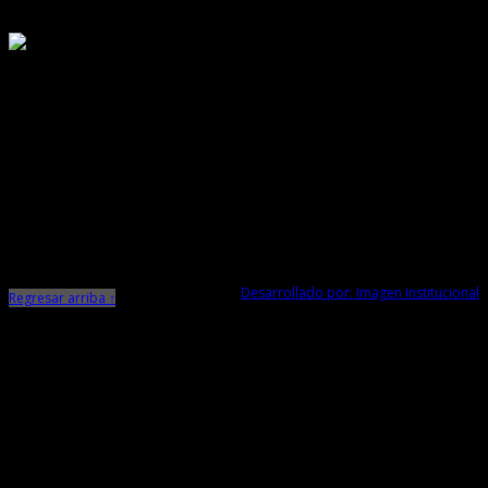
Responsable de Transparencia
Ministerio de Cultura
Dirección Desconcentrada de Cultura La Libertad
Todos los Derechos Reservados © 2015
Jr. Independencia N° 572
Trujillo - La Libertad
Telf. Central: 044-248744
Desarrollado por: Imagen Institucional
Regresar arriba ↑