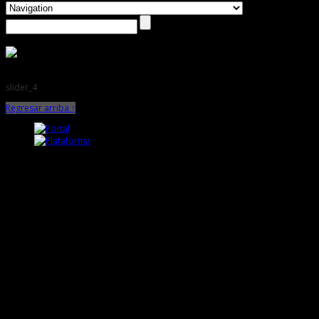
slider_4
Regresar arriba ↑