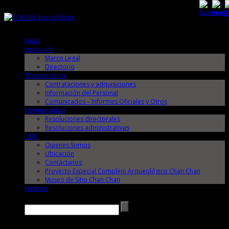
Sábado, 8 de Agosto de 2026
Sábado, 8 de Agosto de 2026
Inicio
Institución
Marco Legal
Directorio
Transparencia
Contrataciones y adquisiciones
Información del Personal
Comunicados – Informes Oficiales y Otros
Normatividad
Resoluciones directorales
Resoluciones administrativas
DDC
Quienes Somos
Ubicación
Contáctanos
Proyecto Especial Complejo Arqueológico Chan Chan
Museo de Sitio Chan Chan
Noticias
Buscar →