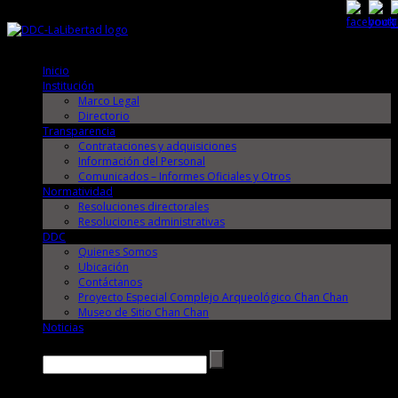
Viernes, 7 de Agosto de 2026
Viernes, 7 de Agosto de 2026
Inicio
Institución
Marco Legal
Directorio
Transparencia
Contrataciones y adquisiciones
Información del Personal
Comunicados – Informes Oficiales y Otros
Normatividad
Resoluciones directorales
Resoluciones administrativas
DDC
Quienes Somos
Ubicación
Contáctanos
Proyecto Especial Complejo Arqueológico Chan Chan
Museo de Sitio Chan Chan
Noticias
Buscar →