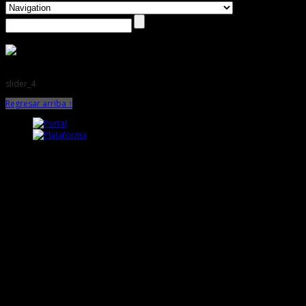
slider_4
Regresar arriba ↑