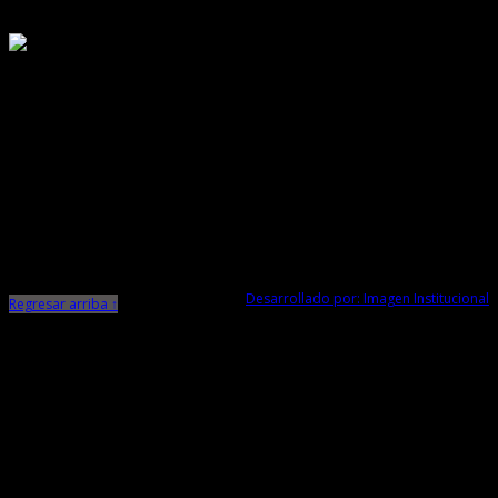
Responsable de Transparencia
Ministerio de Cultura
Dirección Desconcentrada de Cultura La Libertad
Todos los Derechos Reservados © 2015
Jr. Independencia N° 572
Trujillo - La Libertad
Telf. Central: 044-248744
Desarrollado por: Imagen Institucional
Regresar arriba ↑