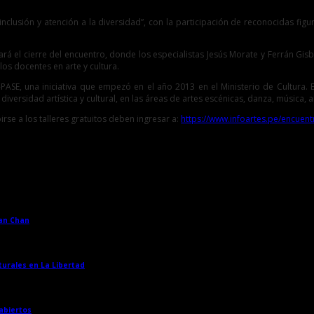
 la inclusión y atención a la diversidad”, con la participación de reconocidas f
dará el cierre del encuentro, donde los especialistas Jesús Morate y Ferrán G
los docentes en arte y cultura.
-PASE, una iniciativa que empezó en el año 2013 en el Ministerio de Cultura.
rsidad artística y cultural, en las áreas de artes escénicas, danza, música, art
se a los talleres gratuitos deben ingresar a:
https://www.infoartes.pe/encuen
han Chan
→
turales en La Libertad
→
 abiertos
→