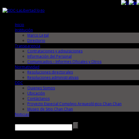
Jueves, 6 de Agosto de 2026
Jueves, 6 de Agosto de 2026
Inicio
Institución
Marco Legal
Directorio
Transparencia
Contrataciones y adquisiciones
Información del Personal
Comunicados – Informes Oficiales y Otros
Normatividad
Resoluciones directorales
Resoluciones administrativas
DDC
Quienes Somos
Ubicación
Contáctanos
Proyecto Especial Complejo Arqueológico Chan Chan
Museo de Sitio Chan Chan
Noticias
Buscar →