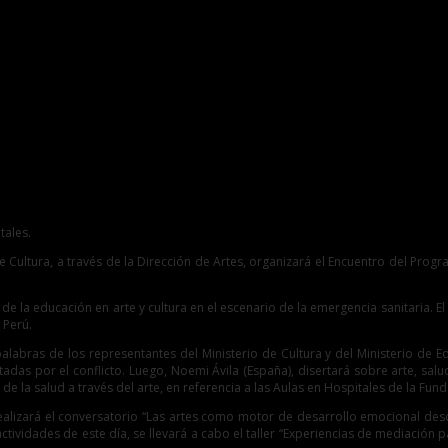
 de Artes en la Escuela”
tales.
de Cultura, a través de la Dirección de Artes, organizará el Encuentro del Prog
de la educación en arte y cultura en el escenario de la emergencia sanitaria. El 
 Perú.
palabras de los representantes del Ministerio de Cultura y del Ministerio de
das por el conflicto. Luego, Noemi Ávila (España), disertará sobre arte, salu
 la salud a través del arte, en referencia a las Aulas en Hospitales de la Fund
realizará el conversatorio “Las artes como motor de desarrollo emocional desde 
tividades de este día, se llevará a cabo el taller “Experiencias de mediación pa