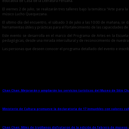
educativa de Casa de la Literatura Peruana.
El viernes 2 de julio, se realizarán tres talleres bajo la temática “Arte para
músico Lucho Quequezana.
El ultimo día del encuentro, el sábado 3 de julio a las 10:00 de mañana, se 
herramientas útiles y prácticas para el fortalecimiento de las capacidades de 
Este evento se desarrolla en el marco del Programa de Artes en la Escuela
pedagógicas, desde una mirada intercultural y de reconocimiento de nuestra dive
Las personas que deseen conocer el programa detallado del evento e inscribir
Entradas relacionadas
Chan Chan: Mejorarán y ampliarán los servicios turísticos del Museo de Sitio C
Ministerio de Cultura promueve la declaratoria de 17 inmuebles con valores cul
Chan Chan: Miles de trujillanos disfrutaron de la edición de febrero de museos