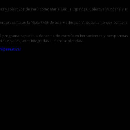
iguras y colectivos de Perú como María Cecilia Espinoza, Colectiva Mundana y el
isbert presentarán la “Guía PASE de arte + educación”, documento que contiene
 El programa capacita a docentes de escuela en herramientas y perspectivas
es visuales, artes integradas e interdisciplinarias.
tropase2021/