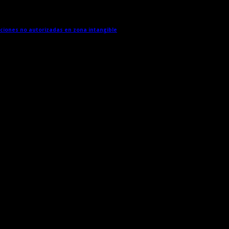
cciones no autorizadas en zona intangible
→