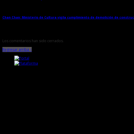
Chan Chan: Ministerio de Cultura vigila cumplimiento de demolición de constru
Los comentarios han sido cerrados.
Regresar arriba ↑