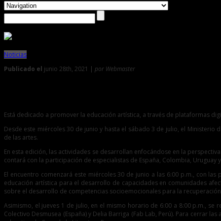
Noticias
Publicado el
junio 28th, 2021 |
por Webmaster
0
Ministerio de Cultura presenta el “Encuentro PASE: Programa
Está dedicado a promover la educación artística, a través de plataformas digi
Desde este miércoles 30 de junio y hasta el sábado 3 de julio, el Ministerio 
de las artes.
En esta edición, las actividades se desarrollan enfocándose en la perspectiva 
contará con la participación de especialistas de España, Colombia, Uruguay y
El encuentro comenzará este miércoles 30 de junio a las 6:00 p.m., con las 
educación artística para el desarrollo de capacidades en comunidades afecta
sobre el desarrollo de competencias socioemocionales para la recuperación de
Asimismo, el jueves 1 de julio, en el mismo horario de 6:00 a 8:00 p.m., se 
Colectivo Desmusea (España) y Delia Barriga (Fab Lab, Perú). Para cerrar las ac