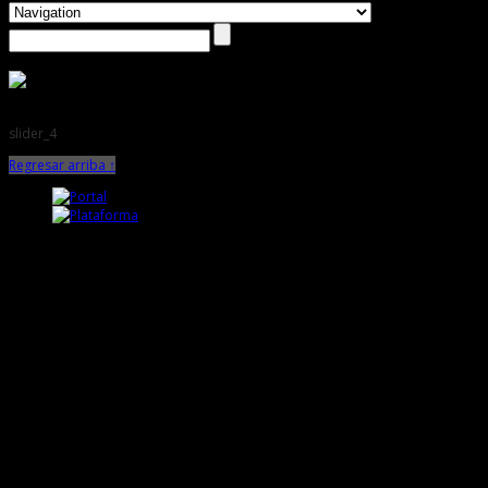
slider_4
Regresar arriba ↑