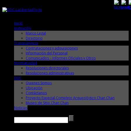
Viernes, 7 de Agosto de 2026
Viernes, 7 de Agosto de 2026
Inicio
Institución
Marco Legal
Directorio
Transparencia
Contrataciones y adquisiciones
Información del Personal
Comunicados – Informes Oficiales y Otros
Normatividad
Resoluciones directorales
Resoluciones administrativas
DDC
Quienes Somos
Ubicación
Contáctanos
Proyecto Especial Complejo Arqueológico Chan Chan
Museo de Sitio Chan Chan
Noticias
Buscar →