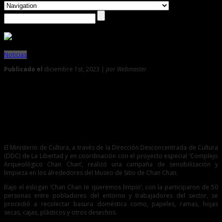
Noticias
Publicado el
diciembre 1st, 2023 |
por Webmaster
0
Ministerio de Cultura realiza jornada de limpieza en los
alrededores del Museo de Sitio Chan Chan
Participaron 50 personas, entre pobladores del entorno y
trabajadores del sector.
El Ministerio de Cultura, a través de la Dirección Desconcentrada de Cultura
(DDC) de La Libertad y en coordinación con el proyecto especial ‘Complejo
Arqueológico Chan Chan’, realizó una campaña de sensibilización y
limpieza en los alrededores del Museo de Sitio de Chan Chan.
Bajo el eslogan ‘Chan Chan te queremos limpio’, con la participaron de 50
personas entre pobladores del entorno y trabajadores del sector, se
procedió a recolectar basura doméstica como, papeles, ramas, hojas
secas, cajas, plásticos y otros desechos.