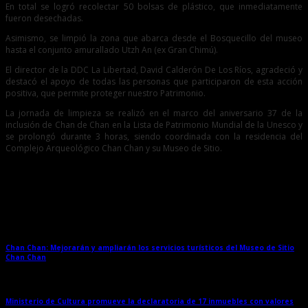
En total se logró recolectar 50 bolsas de plástico, que inmediatamente
fueron desechadas.
Asimismo, se limpió la zona que abarca desde el Bosquecillo del museo
hasta el conjunto amurallado Utzh An (ex Gran Chimú).
El director de la DDC La Libertad, David Calderón De Los Ríos, agradeció y
destacó el apoyo de todas las personas que participaron de esta acción
positiva, que permite proteger nuestro Patrimonio.
La jornada de limpieza se realizó en el marco del aniversario 37 de la
inclusión de Chan de Chan en la Lista de Patrimonio Mundial de la Unesco y
se prolongó durante 3 horas, siendo coordinada con la residencia del
Complejo Arqueológico Chan Chan y su Museo de Sitio.
Entradas relacionadas
Chan Chan: Mejorarán y ampliarán los servicios turísticos del Museo de Sitio
Chan Chan
→
Ministerio de Cultura promueve la declaratoria de 17 inmuebles con valores