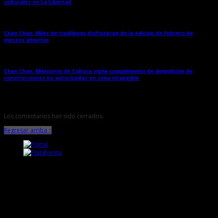
culturales en La Libertad
→
Chan Chan: Miles de trujillanos disfrutaron de la edición de febrero de
museos abiertos
→
Chan Chan: Ministerio de Cultura vigila cumplimiento de demolición de
construcciones no autorizadas en zona intangible
→
Los comentarios han sido cerrados.
Regresar arriba ↑