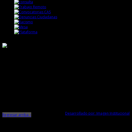
Responsable de Transparencia
Ministerio de Cultura
Dirección Desconcentrada de Cultura La Libertad
Todos los Derechos Reservados © 2015
Jr. Independencia N° 572
Trujillo - La Libertad
Telf. Central: 044-248744
Desarrollado por: Imagen Institucional
Regresar arriba ↑