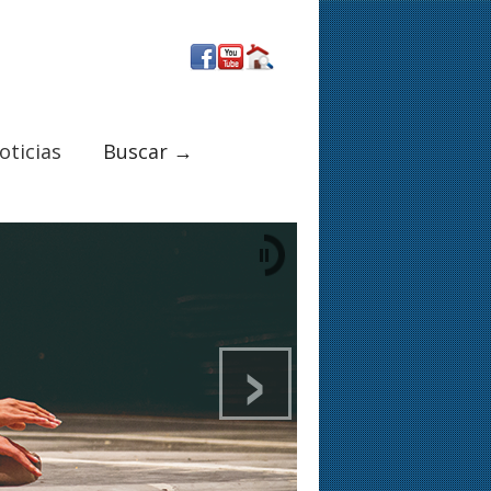
oticias
Buscar →
›