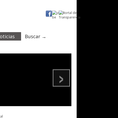
oticias
Buscar →
›