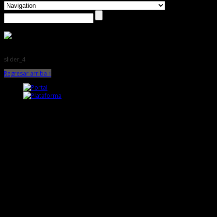
slider_4
Regresar arriba ↑