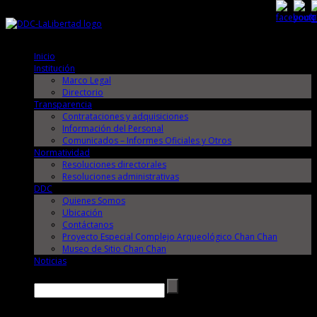
Domingo, 9 de Agosto de 2026
Domingo, 9 de Agosto de 2026
Inicio
Institución
Marco Legal
Directorio
Transparencia
Contrataciones y adquisiciones
Información del Personal
Comunicados – Informes Oficiales y Otros
Normatividad
Resoluciones directorales
Resoluciones administrativas
DDC
Quienes Somos
Ubicación
Contáctanos
Proyecto Especial Complejo Arqueológico Chan Chan
Museo de Sitio Chan Chan
Noticias
Buscar →