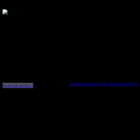
Responsable de Transparencia
Ministerio de Cultura
Dirección Desconcentrada de Cultura La Libertad
Todos los Derechos Reservados © 2015
Jr. Independencia N° 572
Trujillo - La Libertad
Telf. Central: 044-248744
Desarrollado por: Imagen Institucional
Regresar arriba ↑