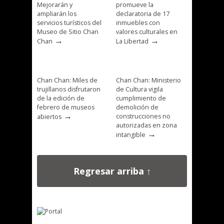
Mejorarán y
promueve la
ampliarán los
declaratoria de 17
servicios turísticos del
inmuebles con
Museo de Sitio Chan
valores culturales en
→
→
Chan
La Libertad
Chan Chan: Miles de
Chan Chan: Ministerio
trujillanos disfrutaron
de Cultura vigila
de la edición de
cumplimiento de
febrero de museos
demolición de
→
construcciones no
abiertos
autorizadas en zona
→
intangible
Regresar arriba ↑