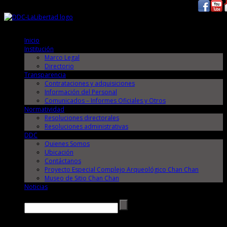
Sábado, 8 de Agosto de 2026
Sábado, 8 de Agosto de 2026
Inicio
Institución
Marco Legal
Directorio
Transparencia
Contrataciones y adquisiciones
Información del Personal
Comunicados – Informes Oficiales y Otros
Normatividad
Resoluciones directorales
Resoluciones administrativas
DDC
Quienes Somos
Ubicación
Contáctanos
Proyecto Especial Complejo Arqueológico Chan Chan
Museo de Sitio Chan Chan
Noticias
Buscar →