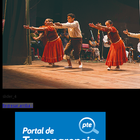
slider_4
Regresar arriba ↑