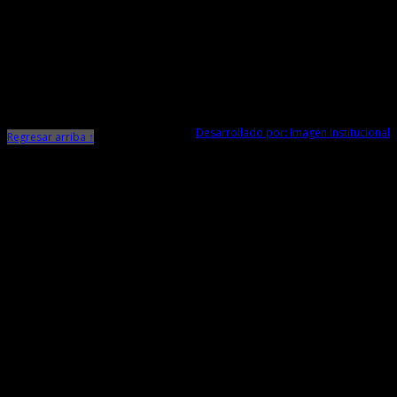
Ministerio de Cultura
Dirección Desconcentrada de Cultura La Libertad
Todos los Derechos Reservados © 2015
Jr. Independencia N° 572
Trujillo - La Libertad
Telf. Central: 044-248744
Desarrollado por: Imagen Institucional
Regresar arriba ↑