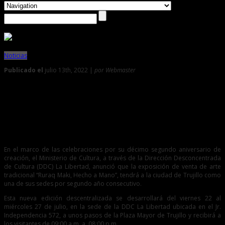
Noticias
Publicado el
julio 13th, 2022 |
por Webmaster
0
Trujillo será una de las sedes de ‘Ruraq Maki – Hecho a
Mano’
Artistas tradicionales de La Libertad tendrán la oportunidad
de ofrecer su artesanía en el mes de la Patria.
En el marco de las celebraciones por su décimo segundo aniversario de
creación, el Ministerio de Cultura, a través de la Dirección Desconcentrada
de Cultura (DDC) La Libertad, anunció que la exposición de venta de arte
tradicional “Ruraq Maki, Hecho a Mano”, tendrá a la ciudad de Trujillo como
una de sus sedes por segundo año consecutivo.
Esta nueva edición descentralizada se desarrollará del viernes 22 al
miércoles 27 de julio, en la sede de la DDC La Libertad ubicada en el Jr.
Independencia 572, a unos pasos de la Plaza Mayor de Trujillo y recibirá a
los visitantes de 09:00 a.m. a 08:00 p.m.