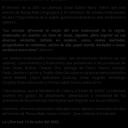
El director de la DDC La Libertad, César Gálvez Mora, indicó que esta
edición de Ruraq Maki congregará a 20 colectivos de artistas tradicionales
de diez (10) provincias de la región quienes mostrarán su arte, tradiciones y
saberes.
“Los artistas ofrecerán lo mejor del arte tradicional de la región,
elaborados en textiles en lana de oveja, algodón, fibra vegetal en sus
diversas variantes, tallado en madera, cuero, mates burilados,
pirograbados en calabazos, chicha de año, papel maché, bordados a mano,
cerámica entre otros”
, informó.
Los artistas tradicionales convocados, son productores directos de sus
saberes, conocimientos y tradiciones que pertenecen a las provincias de
Gran Chimú, Bolívar, Chepén, Virú, Santiago de Chuco, Otuzco, Ascope,
Patáz, Sánchez Carrión y Trujillo. Entre los cultores destacan personalidades
como Matilde López Baltodano (Cascas), Cesar Augusto Verástegui
(Trujillo), Diana silva León, y Teresa Isabel García, entre otros.
Cabe destacar, que el Ministerio de Cultura, a través de la DDC La Libertad,
asumirá los gastos de alojamiento, alimentación y movilidad de los
artesanos de las provincias más lejanas que llegaran con sus productos.
Asimismo, ofrecerá actividades culturales como danzas y musicales los días
del evento de “Ruraq Maki, Hecho a mano”. ¡Que continúe la tradición!
La Libertad, 13 de julio del 2022