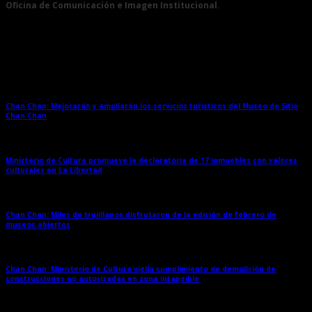
Oficina de Comunicación e Imagen Institucional.
Entradas relacionadas
Chan Chan: Mejorarán y ampliarán los servicios turísticos del Museo de Sitio
Chan Chan
→
Ministerio de Cultura promueve la declaratoria de 17 inmuebles con valores
culturales en La Libertad
→
Chan Chan: Miles de trujillanos disfrutaron de la edición de febrero de
museos abiertos
→
Chan Chan: Ministerio de Cultura vigila cumplimiento de demolición de
construcciones no autorizadas en zona intangible
→