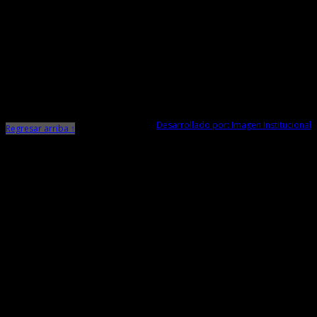
Ministerio de Cultura
Dirección Desconcentrada de Cultura La Libertad
Todos los Derechos Reservados © 2015
Jr. Independencia N° 572
Trujillo - La Libertad
Telf. Central: 044-248744
Desarrollado por: Imagen Institucional
Regresar arriba ↑