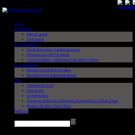
Domingo, 9 de Agosto de 2026
Domingo, 9 de Agosto de 2026
Inicio
Institución
Marco Legal
Directorio
Transparencia
Contrataciones y adquisiciones
Información del Personal
Comunicados – Informes Oficiales y Otros
Normatividad
Resoluciones directorales
Resoluciones administrativas
DDC
Quienes Somos
Ubicación
Contáctanos
Proyecto Especial Complejo Arqueológico Chan Chan
Museo de Sitio Chan Chan
Noticias
Buscar →