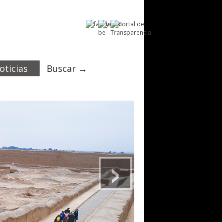
oticias
Buscar →
›