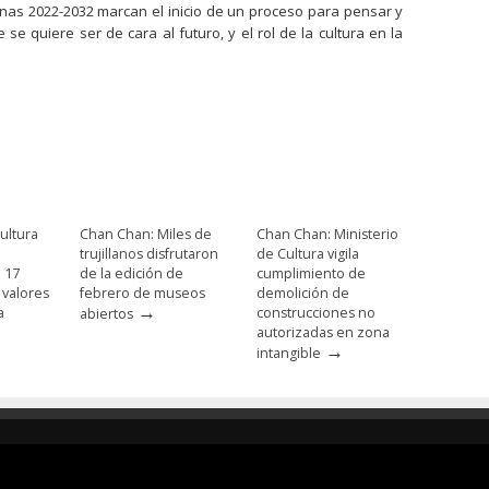
nas 2022-2032 marcan el inicio de un proceso para pensar y
se quiere ser de cara al futuro, y el rol de la cultura en la
ultura
Chan Chan: Miles de
Chan Chan: Ministerio
trujillanos disfrutaron
de Cultura vigila
e 17
de la edición de
cumplimiento de
 valores
febrero de museos
demolición de
→
a
construcciones no
abiertos
autorizadas en zona
→
intangible