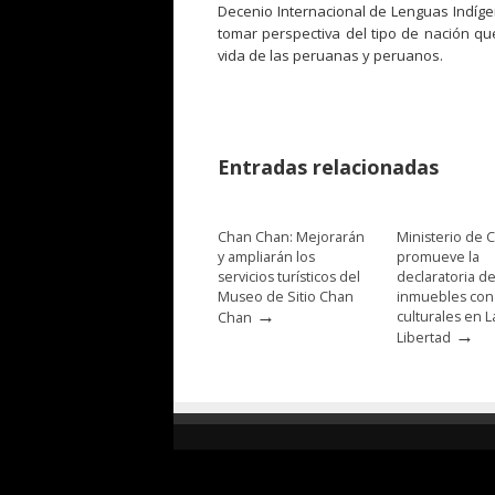
Decenio Internacional de Lenguas Indíge
tomar perspectiva del tipo de nación que 
vida de las peruanas y peruanos.
Entradas relacionadas
Chan Chan: Mejorarán
Ministerio de C
y ampliarán los
promueve la
servicios turísticos del
declaratoria d
Museo de Sitio Chan
inmuebles con
→
culturales en L
Chan
→
Libertad