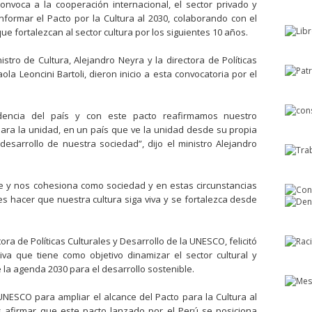
 convoca a la cooperación internacional, el sector privado y
nformar el Pacto por la Cultura al 2030, colaborando con el
ue fortalezcan al sector cultura por los siguientes 10 años.
istro de Cultura, Alejandro Neyra y la directora de Políticas
la Leoncini Bartoli, dieron inicio a esta convocatoria por el
dencia del país y con este pacto reafirmamos nuestro
para la unidad, en un país que ve la unidad desde su propia
 desarrollo de nuestra sociedad”, dijo el ministro Alejandro
ne y nos cohesiona como sociedad y en estas circunstancias
 es hacer que nuestra cultura siga viva y se fortalezca desde
tora de Políticas Culturales y Desarrollo de la UNESCO, felicitó
tiva que tiene como objetivo dinamizar el sector cultural y
la agenda 2030 para el desarrollo sostenible.
UNESCO para ampliar el alcance del Pacto para la Cultura al
 afirmar que este pacto lanzado por el Perú se posiciona