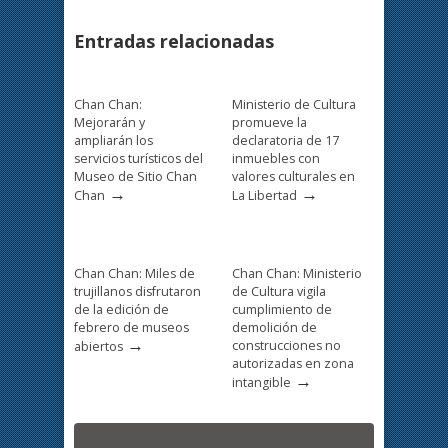
Entradas relacionadas
Chan Chan:
Ministerio de Cultura
Mejorarán y
promueve la
ampliarán los
declaratoria de 17
servicios turísticos del
inmuebles con
Museo de Sitio Chan
valores culturales en
→
→
Chan
La Libertad
Chan Chan: Miles de
Chan Chan: Ministerio
trujillanos disfrutaron
de Cultura vigila
de la edición de
cumplimiento de
febrero de museos
demolición de
→
construcciones no
abiertos
autorizadas en zona
→
intangible