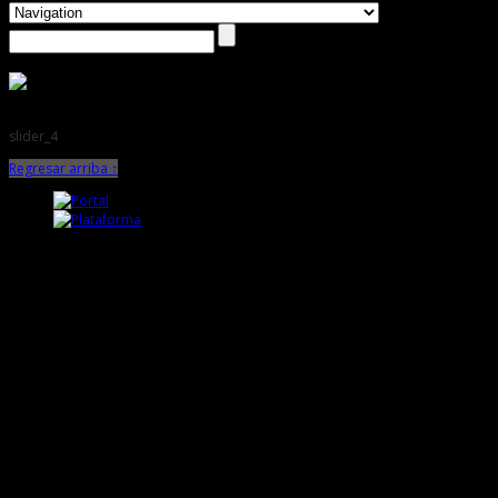
slider_4
Regresar arriba ↑