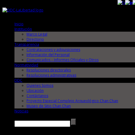
Jueves, 6 de Agosto de 2026
Jueves, 6 de Agosto de 2026
Inicio
Institución
Marco Legal
Directorio
Transparencia
Contrataciones y adquisiciones
Información del Personal
Comunicados – Informes Oficiales y Otros
Normatividad
Resoluciones directorales
Resoluciones administrativas
DDC
Quienes Somos
Ubicación
Contáctanos
Proyecto Especial Complejo Arqueológico Chan Chan
Museo de Sitio Chan Chan
Noticias
Buscar →