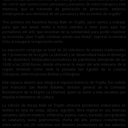
ver con lo que somos como peruanas y peruanos. En estos trabajos y esta
memoria, que se transmite de generación en generación, estamos
construyendo una identidad de ser peruanos y ello es motivo de orgullo”.
“Por primera vez hacemos Ruraq Maki en Trujillo, pero vamos a trabajar
para que sea anual. Invito a todos ustedes a venir pues aquí hay
portadores del arte que necesitan de su solidaridad para poder reactivar
su economía. ¡Que Trujillo continúe siendo una fiesta!”, expresó la ministra
Ortiz al inaugurar la exposición venta.
La exposición congrega un total de 26 colectivos de artistas tradicionales
de 7 provincias de la región La Libertad y se desarrollará hasta el domingo
19 de diciembre. Destacados portadores de patrimonio atenderán de las
10:00 a las 20:00 horas, donde ofrecerán lo mejor del arte milenario de la
región, teniendo como sede la plazuela San Agustín de la Casona
Orbegoso, entre los jirones Bolívar y Orbegoso.
Este espacio abierto que integra el espacio histórico de Trujillo, fue cedido
por Francisco San Martín Baldwin, director general de la Comisión
Bicentenario de la Región La Libertad, quien se sumó a esta iniciativa que
impulsa el Ministerio de Cultura.
La edición de Ruraq Maki en Trujillo ofrecerá productos elaborados en
textiles en lana de oveja, alpaca, algodón, fibra vegetal en sus diversas
variantes, talla en madera, orfebrería, joyería, cuero, burilado, pirograbado
en calabazos, suela, gastronomía, chicha del año, pintura costumbrista,
entre otros. Los 26 colectivos son directos productores de sus saberes,