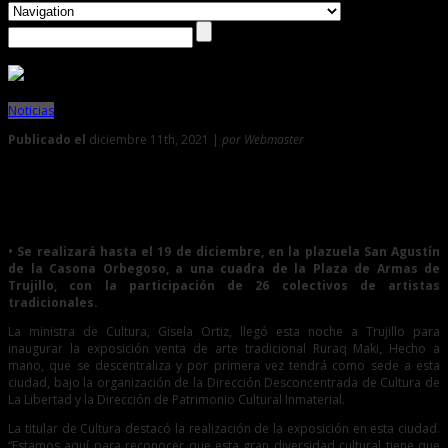
Noticias
Publicado el
diciembre 11th, 2021 |
por Webmaster
0
Ministra de Cultura inauguró la Exposición Venta Ruraq
Maki – Hecho a mano en Trujillo
• Se realizará hasta el 19 de diciembre, en la plazuela San Agustín
de la Casona Orbegoso, a una cuadra de la Plaza de Armas de
Trujillo, con la participación de 26 colectivos de artistas
tradicionales.
La ministra de Cultura, Gisela Ortiz, llegó esta noche a Trujillo para
inaugurar la exposición venta de arte tradicional Ruraq Maki, Hecho a
mano, que se descentraliza y por primera vez tendrá como sede a esta
ciudad, bajo la organización de la Dirección Desconcentrada de Cultura de
La Libertad y la Dirección de Patrimonio Cultural Inmaterial.
La titular de Cultura destacó la realización de la exposición en esta ciudad.
“Estamos aquí para reconocer que esta gran diversidad cultural tiene que