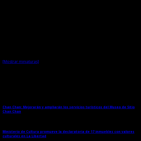
[Mostrar miniaturas]
Entradas relacionadas
Chan Chan: Mejorarán y ampliarán los servicios turísticos del Museo de Sitio
Chan Chan
→
Ministerio de Cultura promueve la declaratoria de 17 inmuebles con valores
culturales en La Libertad
→