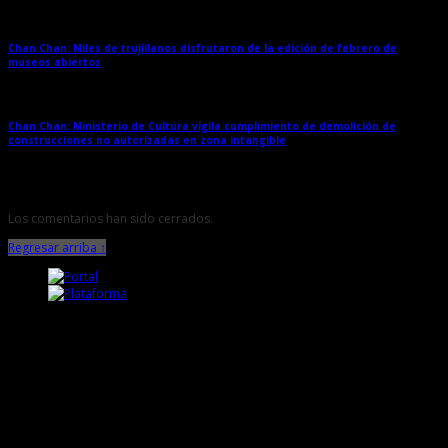
Chan Chan: Miles de trujillanos disfrutaron de la edición de febrero de
museos abiertos
→
Chan Chan: Ministerio de Cultura vigila cumplimiento de demolición de
construcciones no autorizadas en zona intangible
→
Los comentarios han sido cerrados.
Regresar arriba ↑