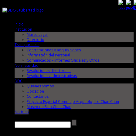
Viernes, 7 de Agosto de 2026
Viernes, 7 de Agosto de 2026
Inicio
Institución
Marco Legal
Directorio
Transparencia
Contrataciones y adquisiciones
Información del Personal
Comunicados – Informes Oficiales y Otros
Normatividad
Resoluciones directorales
Resoluciones administrativas
DDC
Quienes Somos
Ubicación
Contáctanos
Proyecto Especial Complejo Arqueológico Chan Chan
Museo de Sitio Chan Chan
Noticias
Buscar →