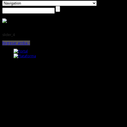
slider_4
Regresar arriba ↑