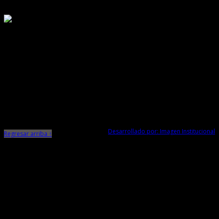
Responsable de Transparencia
Ministerio de Cultura
Dirección Desconcentrada de Cultura La Libertad
Todos los Derechos Reservados © 2015
Jr. Independencia N° 572
Trujillo - La Libertad
Telf. Central: 044-248744
Desarrollado por: Imagen Institucional
Regresar arriba ↑