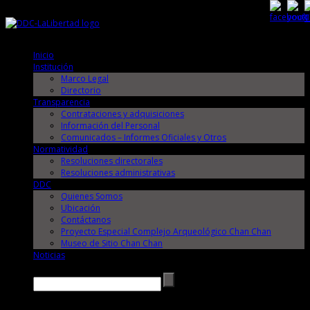
Viernes, 7 de Agosto de 2026
Viernes, 7 de Agosto de 2026
Inicio
Institución
Marco Legal
Directorio
Transparencia
Contrataciones y adquisiciones
Información del Personal
Comunicados – Informes Oficiales y Otros
Normatividad
Resoluciones directorales
Resoluciones administrativas
DDC
Quienes Somos
Ubicación
Contáctanos
Proyecto Especial Complejo Arqueológico Chan Chan
Museo de Sitio Chan Chan
Noticias
Buscar →