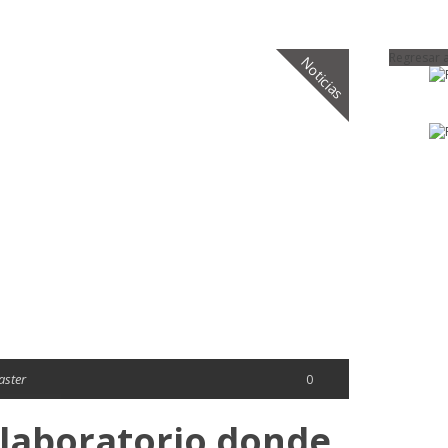
Regresar a
Noticias
ster
0
ó laboratorio donde