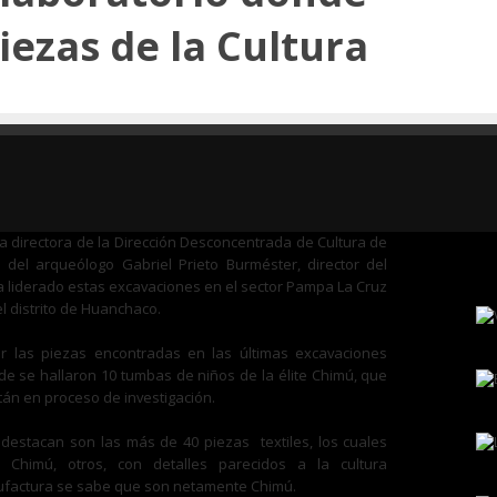
iezas de la Cultura
ncia Espinoza, visitó los laboratorios de la Universidad
an los restos del que es considerado el sacrificio de niños
a que pertenece a la Cultura Chimú.
la directora de la Dirección Desconcentrada de Cultura de
 del arqueólogo Gabriel Prieto Burméster, director del
 liderado estas excavaciones en el sector Pampa La Cruz
 distrito de Huanchaco.
r las piezas encontradas en las últimas excavaciones
de se hallaron 10 tumbas de niños de la élite Chimú, que
án en proceso de investigación.
estacan son las más de 40 piezas textiles, los cuales
Chimú, otros, con detalles parecidos a la cultura
ufactura se sabe que son netamente Chimú.