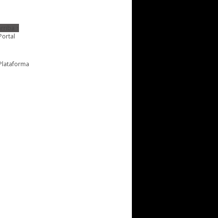
rriba ↑