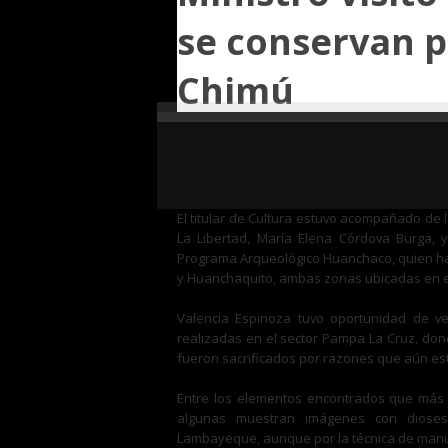
se conservan p
Chimú
El ministro de Cultura, Rogers Martín Vale
Nacional de Trujillo (UNT), donde se conserv
más grandes de la historia de la arqueologí
El titular de Cultura estuvo acompañado de 
La Libertad, María Elena Córdova Burga, y
Programa Arqueológico Huanchaco, quien ha
y Huanchaquito, ambas zonas ubicadas en el
Valencia Espinoza tuvo oportunidad de ve
realizadas en el sector Pampa La Cruz, don
fueron sacrificados por razones que aún est
Entre los elementos encontrados que más d
algunas muestran imágenes con dioses 
Lambayeque, aunque por la técnica de man