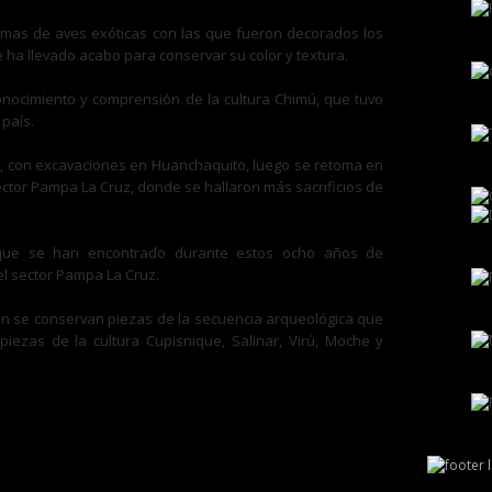
lumas de aves exóticas con las que fueron decorados los
 ha llevado acabo para conservar su color y textura.
onocimiento y comprensión de la cultura Chimú, que tuvo
 país.
08, con excavaciones en Huanchaquito, luego se retoma en
ctor Pampa La Cruz, donde se hallaron más sacrificios de
 que se han encontrado durante estos ocho años de
el sector Pampa La Cruz.
én se conservan piezas de la secuencia arqueológica que
piezas de la cultura Cupisnique, Salinar, Virú, Moche y