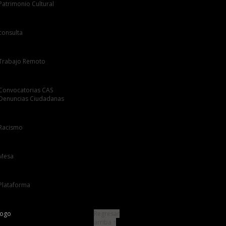
Regresar
arriba ↑