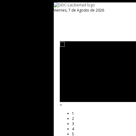
Viernes, 7 de Agosto de 2026
›
‹
1
2
3
4
5