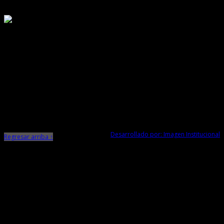
Responsable de Transparencia
Ministerio de Cultura
Dirección Desconcentrada de Cultura La Libertad
Todos los Derechos Reservados © 2015
Jr. Independencia N° 572
Trujillo - La Libertad
Telf. Central: 044-248744
Desarrollado por: Imagen Institucional
Regresar arriba ↑