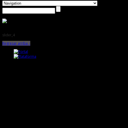
slider_4
Regresar arriba ↑