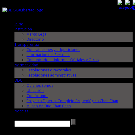
Viernes, 7 de Agosto de 2026
Viernes, 7 de Agosto de 2026
Inicio
Institución
Marco Legal
Directorio
Transparencia
Contrataciones y adquisiciones
Información del Personal
Comunicados – Informes Oficiales y Otros
Normatividad
Resoluciones directorales
Resoluciones administrativas
DDC
Quienes Somos
Ubicación
Contáctanos
Proyecto Especial Complejo Arqueológico Chan Chan
Museo de Sitio Chan Chan
Noticias
Buscar →