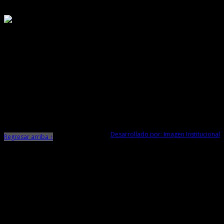
Responsable de Transparencia
Ministerio de Cultura
Dirección Desconcentrada de Cultura La Libertad
Todos los Derechos Reservados © 2015
Jr. Independencia N° 572
Trujillo - La Libertad
Telf. Central: 044-248744
Desarrollado por: Imagen Institucional
Regresar arriba ↑