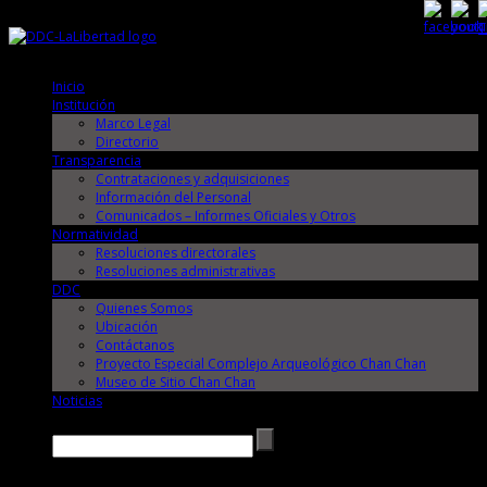
Sábado, 8 de Agosto de 2026
Sábado, 8 de Agosto de 2026
Inicio
Institución
Marco Legal
Directorio
Transparencia
Contrataciones y adquisiciones
Información del Personal
Comunicados – Informes Oficiales y Otros
Normatividad
Resoluciones directorales
Resoluciones administrativas
DDC
Quienes Somos
Ubicación
Contáctanos
Proyecto Especial Complejo Arqueológico Chan Chan
Museo de Sitio Chan Chan
Noticias
Buscar →