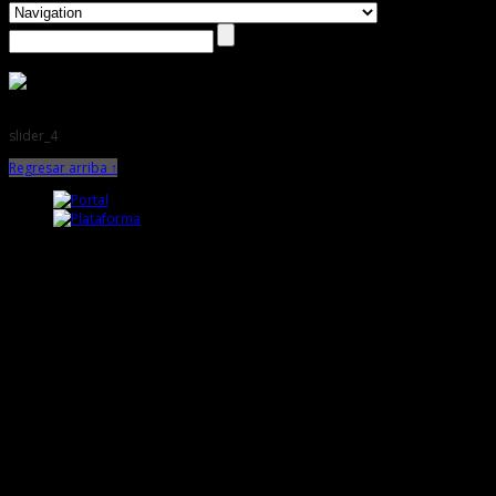
slider_4
Regresar arriba ↑