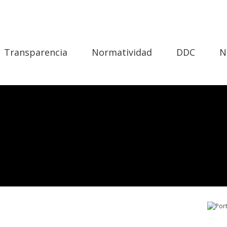
Transparencia
Normatividad
DDC
N