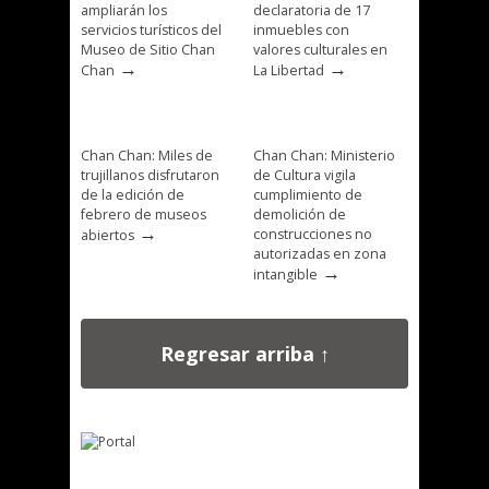
ampliarán los
declaratoria de 17
servicios turísticos del
inmuebles con
Museo de Sitio Chan
valores culturales en
→
→
Chan
La Libertad
Chan Chan: Miles de
Chan Chan: Ministerio
trujillanos disfrutaron
de Cultura vigila
de la edición de
cumplimiento de
febrero de museos
demolición de
→
construcciones no
abiertos
autorizadas en zona
→
intangible
Regresar arriba ↑