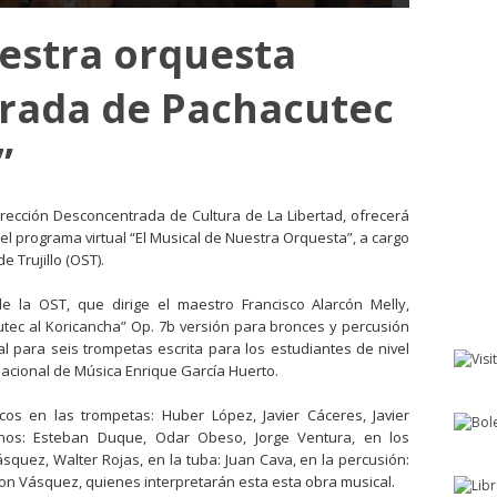
estra orquesta
trada de Pachacutec
”
 Dirección Desconcentrada de Cultura de La Libertad, ofrecerá
 el programa virtual “El Musical de Nuestra Orquesta”, a cargo
e Trujillo (OST).
 la OST, que dirige el maestro Francisco Alarcón Melly,
utec al Koricancha” Op. 7b versión para bronces y percusión
al para seis trompetas escrita para los estudiantes de nivel
Nacional de Música Enrique García Huerto.
os en las trompetas: Huber López, Javier Cáceres, Javier
nos: Esteban Duque, Odar Obeso, Jorge Ventura, en los
quez, Walter Rojas, en la tuba: Juan Cava, en la percusión:
on Vásquez, quienes interpretarán esta esta obra musical.