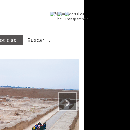
oticias
Buscar →
›