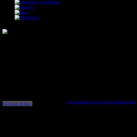
Responsable de Transparencia
Ministerio de Cultura
Dirección Desconcentrada de Cultura La Libertad
Todos los Derechos Reservados © 2015
Jr. Independencia N° 572
Trujillo - La Libertad
Telf. Central: 044-248744
Desarrollado por: Imagen Institucional
Regresar arriba ↑