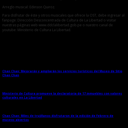
Arreglo musical: Edinson Quiroz.
Para disfrutar de éste y otros musicales que ofrece la OST, debe ingresar al
fanpage: Dirección Desconcentrada de Cultura de La Libertad o visitar
nuestras páginas web www.ddclalibertad.gob.pe o nuestro canal de
youtube: Ministerio de Cultura La Libertad.
Entradas relacionadas
Chan Chan: Mejorarán y ampliarán los servicios turísticos del Museo de Sitio
Chan Chan
→
Ministerio de Cultura promueve la declaratoria de 17 inmuebles con valores
culturales en La Libertad
→
Chan Chan: Miles de trujillanos disfrutaron de la edición de febrero de
museos abiertos
→