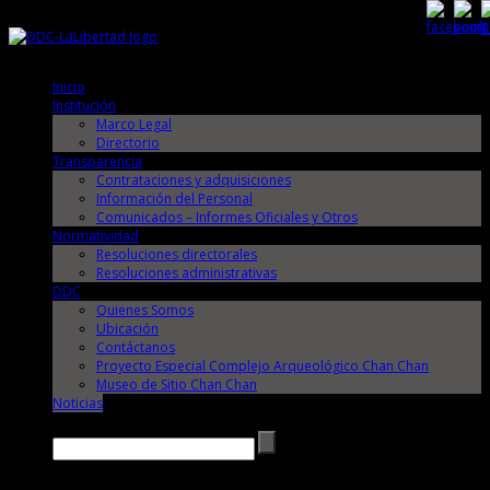
Jueves, 6 de Agosto de 2026
Jueves, 6 de Agosto de 2026
Inicio
Institución
Marco Legal
Directorio
Transparencia
Contrataciones y adquisiciones
Información del Personal
Comunicados – Informes Oficiales y Otros
Normatividad
Resoluciones directorales
Resoluciones administrativas
DDC
Quienes Somos
Ubicación
Contáctanos
Proyecto Especial Complejo Arqueológico Chan Chan
Museo de Sitio Chan Chan
Noticias
Buscar →