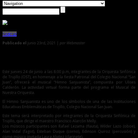
Noticias
Publicado el
junio 23rd, 2021 |
por Webmaster
0
Musical de nuestra orquesta presenta Himno Sanjuanista
Este jueves 24 de junio a las 8:00 p.m, integrantes de la Orquesta Sinfónica
de Trujillo (OST), en homenaje a la fiesta Patronal del Colegio Nacional “San
Juan”, ofrecerá el musical “Himno Sanjuanista”, compuesta por Ulises
Calderón. La actividad virtual forma parte del programa el Musical de
Nuestra Orquesta.
El Himno Sanjuanista es uno de los símbolos de una de las Instituciones
Educativas Emblemáticas de Trujillo, Colegio Nacional San Juan.
Este tema será interpretado por integrantes de la Orquesta Sinfónica de
Trujillo, que dirige el maestro Francisco Alarcón Melly.
Los músicos participantes son Rafael Lezama (flauta), Wilder Lazo (oboe),
Alan Vidal (fagot), Esteban Duque (corno), Edinson Quiroz (percusión) y
como músico invitada Laura Alvitez (clarinete).