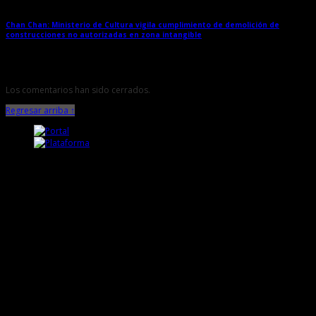
Chan Chan: Ministerio de Cultura vigila cumplimiento de demolición de
construcciones no autorizadas en zona intangible
→
Los comentarios han sido cerrados.
Regresar arriba ↑