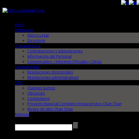
Viernes, 7 de Agosto de 2026
Viernes, 7 de Agosto de 2026
Inicio
Institución
Marco Legal
Directorio
Transparencia
Contrataciones y adquisiciones
Información del Personal
Comunicados – Informes Oficiales y Otros
Normatividad
Resoluciones directorales
Resoluciones administrativas
DDC
Quienes Somos
Ubicación
Contáctanos
Proyecto Especial Complejo Arqueológico Chan Chan
Museo de Sitio Chan Chan
Noticias
Buscar →