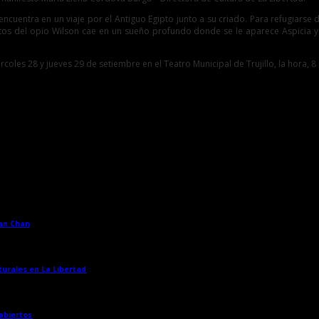
e encuentra en un viaje por el Antiguo Egipto junto a su criado. Para refugiarse
ctos del opio Wilson cae en un sueño profundo donde se le aparece Aspicia y 
es 28 y jueves 29 de setiembre en el Teatro Municipal de Trujillo, la hora, 8 de
han Chan
→
turales en La Libertad
→
 abiertos
→