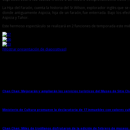
La Hija del Faraón, cuenta la historia del Sr.Wilson, explorador inglés que s
donde antiguamente Aspicia, hija de un faraón, fue enterrada. Bajo los efe
Aspicia y Tahor.
Este hermoso espectáculo se realizará en 2 funciones de temporada este miércol
[Mostrar presentación de diapositivas]
Entradas relacionadas
Chan Chan: Mejorarán y ampliarán los servicios turísticos del Museo de Sitio C
Ministerio de Cultura promueve la declaratoria de 17 inmuebles con valores cul
Chan Chan: Miles de trujillanos disfrutaron de la edición de febrero de museos