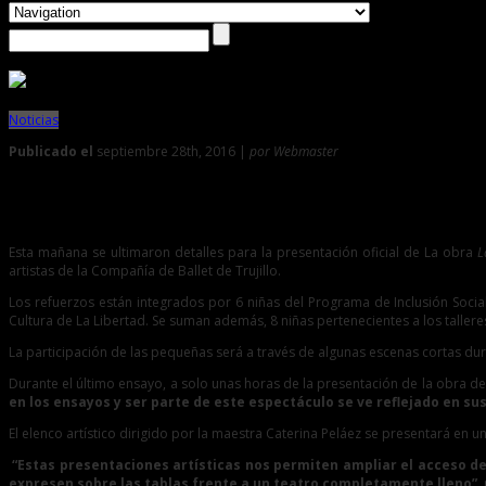
Noticias
Publicado el
septiembre 28th, 2016 |
por Webmaster
0
Obra la hija del faraón permitirá participación de niñas de L
Esta mañana se ultimaron detalles para la presentación oficial de La obra
L
artistas de la Compañía de Ballet de Trujillo.
Los refuerzos están integrados por 6 niñas del Programa de Inclusión Soci
Cultura de La Libertad. Se suman además, 8 niñas pertenecientes a los talleres
La participación de las pequeñas será a través de algunas escenas cortas dur
Durante el último ensayo, a solo unas horas de la presentación de la obra de 
en los ensayos y ser parte de este espectáculo se ve reflejado en su
El elenco artístico dirigido por la maestra Caterina Peláez se presentará en
“Estas presentaciones artísticas nos permiten ampliar el acceso de
expresen sobre las tablas frente a un teatro completamente lleno”
,