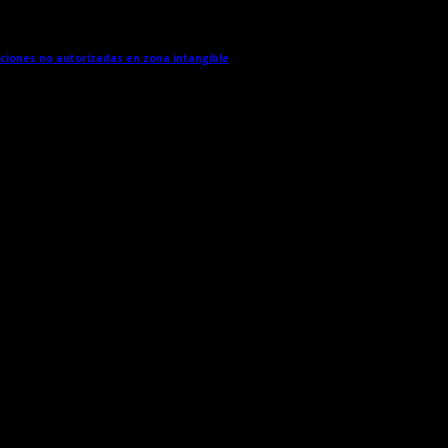
cciones no autorizadas en zona intangible
→