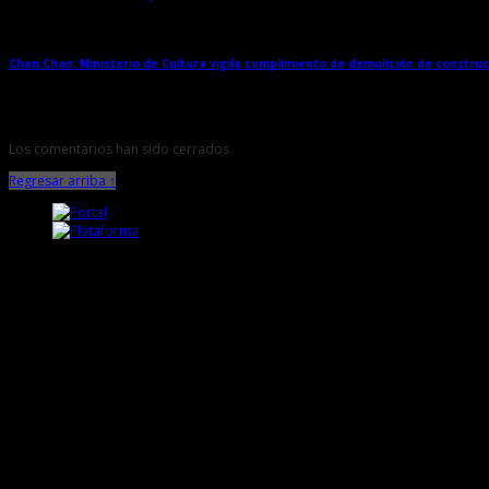
Chan Chan: Ministerio de Cultura vigila cumplimiento de demolición de constru
Los comentarios han sido cerrados.
Regresar arriba ↑