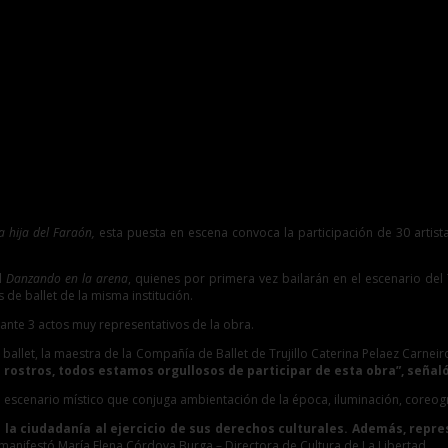
a Esperanza
a hija del Faraón,
esta puesta en escena convoca la participación de 30 artis
al
Danzando en la arena
, quienes por primera vez bailarán en el escenario del T
 de ballet de la misma institución.
ante 3 actos muy representativos de la obra.
ballet, la maestra de la Compañía de Ballet de Trujillo Caterina Pelaez Carneir
s rostros, todos estamos orgullosos de participar de esta obra”, señaló
 un escenario místico que conjuga ambientación de la época, iluminación, coreo
 la ciudadanía al ejercicio de sus derechos culturales. Además, repr
 manifestó María Elena Córdova Burga – Directora de Cultura de La Libertad.