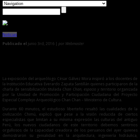
Noticias
Publicado el
junio 3rd, 2016 |
por Webmaster
0
Ofrecen una visión amplia de Chan Chan a docentes de
Trujillo
La exposición del arqueólogo César Gálvez Mora inspiró a los docentes de
la Institución Educativa Everardo Zapata Santillán quienes participaron de la
charla de sensibilización titulada
Chan Chan, espacio y territorio
organizada
por la Unidad de Promoción y Participación Ciudadana del Proyecto
Especial Complejo Arqueológico Chan Chan – Ministerio de Cultura.
Durante 60 minutos, el estudioso liberteño resaltó las cualidades de la
civilización Chimú, explicó que pese a la visión reducida de ciertos
especialistas que limitan a su mínima expresión las culturas del antiguo
Perú, los nuevos ciudadanos de este territorio debemos sentirnos
orgullosos de la capacidad creadora de los peruanos del ayer quienes
demostraron su genialidad en la arquitectura, ingeniería hidráulica,