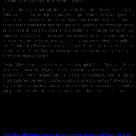
agricultura, pesca y en todo su sistema político.
El arqueólogo y actual subdirector de la Dirección Desconcentrada de
Cultura de La Libertad dejó algunas ideas que resumimos en las siguientes
líneas: lo que hoy conocemos como Chan Chan se extiende hasta el mar; la
tierra y el mar estuvieron siempre ligados, al igual que las montañas. Antes
se cultivaba el desierto, pese a que existía la limitación de agua. Los
Chimúes construyeron impresionantes acueductos en la zona que hoy
conocemos como Ascope, este canal prehispánico es motivo de orgullo en
toda Sudamérica. En esta zona de la costa del Perú hubo crianza de llamas.
Los muros de Chan Chan no cayeron con los terremotos, siguen en pie,
afirmó con singular alegría.
César Gálvez Mora, explicó de manera coloquial Chan Chan, desde sus
orígenes, ubicación, lengua, mitos, espacio y territorio; apeló a su
experiencia como arqueólogo, a datos etnográficos, citó a varios
investigadores liberteños y obras en las que se sostienen los motivos de su
orgullo. Su reflexión sirvió para que los docentes conozcan más elementos
que pueden ser utilizados para promover identidad entre sus alumnos.
Entradas relacionadas
Chan Chan: Mejorarán y ampliarán los servicios turísticos del Museo de Sitio