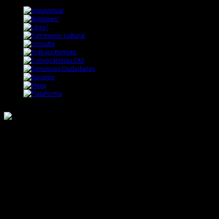
Responsable de Transparencia
Ministerio de Cultura
Dirección Desconcentrada de Cultura La Libertad
Todos los Derechos Reservados © 2015
Jr. Independencia N° 572
Trujillo - La Libertad
Telf. Central: 044-248744