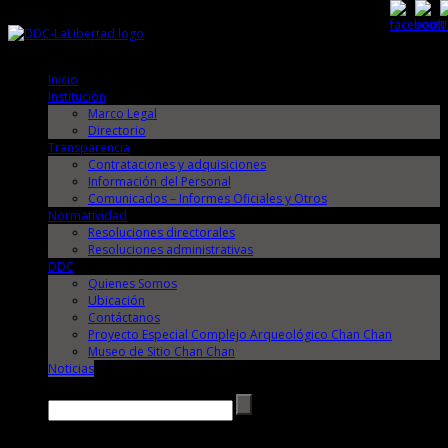
Viernes, 7 de Agosto de 2026
Viernes, 7 de Agosto de 2026
Inicio
Institución
Marco Legal
Directorio
Transparencia
Contrataciones y adquisiciones
Información del Personal
Comunicados – Informes Oficiales y Otros
Normatividad
Resoluciones directorales
Resoluciones administrativas
DDC
Quienes Somos
Ubicación
Contáctanos
Proyecto Especial Complejo Arqueológico Chan Chan
Museo de Sitio Chan Chan
Noticias
Buscar →