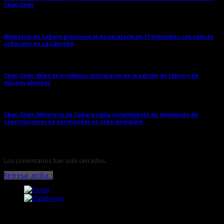
Chan Chan
→
Ministerio de Cultura promueve la declaratoria de 17 inmuebles con valores
culturales en La Libertad
→
Chan Chan: Miles de trujillanos disfrutaron de la edición de febrero de
museos abiertos
→
Chan Chan: Ministerio de Cultura vigila cumplimiento de demolición de
construcciones no autorizadas en zona intangible
→
Los comentarios han sido cerrados.
Regresar arriba ↑