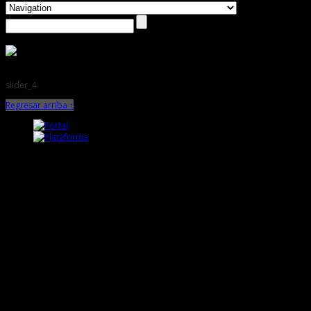
slider_4
Regresar arriba ↑