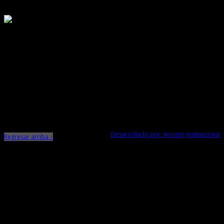
Responsable de Transparencia
Ministerio de Cultura
Dirección Desconcentrada de Cultura La Libertad
Todos los Derechos Reservados © 2015
Jr. Independencia N° 572
Trujillo - La Libertad
Telf. Central: 044-248744
Desarrollado por: Imagen Institucional
Regresar arriba ↑