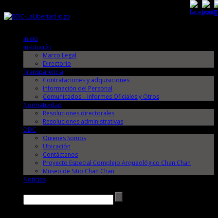
Domingo, 9 de Agosto de 2026
Domingo, 9 de Agosto de 2026
Inicio
Institución
Marco Legal
Directorio
Transparencia
Contrataciones y adquisiciones
Información del Personal
Comunicados – Informes Oficiales y Otros
Normatividad
Resoluciones directorales
Resoluciones administrativas
DDC
Quienes Somos
Ubicación
Contáctanos
Proyecto Especial Complejo Arqueológico Chan Chan
Museo de Sitio Chan Chan
Noticias
Buscar →