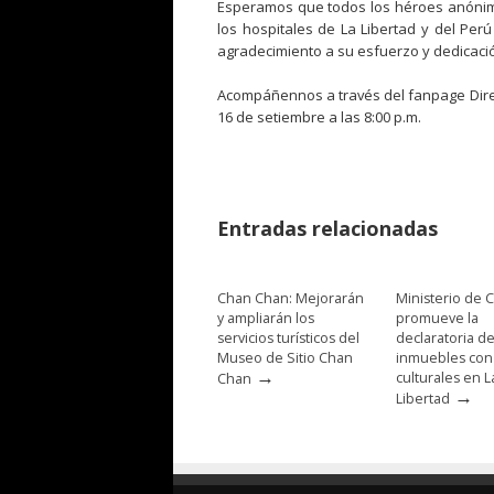
Esperamos que todos los héroes anónim
los hospitales de La Libertad y del Pe
agradecimiento a su esfuerzo y dedicaci
Acompáñennos a través del fanpage Direc
16 de setiembre a las 8:00 p.m.
Entradas relacionadas
Chan Chan: Mejorarán
Ministerio de C
y ampliarán los
promueve la
servicios turísticos del
declaratoria d
Museo de Sitio Chan
inmuebles con
→
culturales en L
Chan
→
Libertad