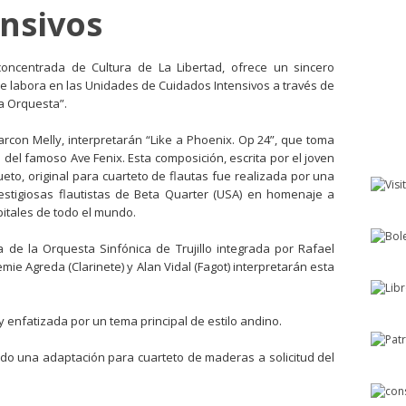
nsivos
sconcentrada de Cultura de La Libertad, ofrece un sincero
e labora en las Unidades de Cuidados Intensivos a través de
ra Orquesta”.
larcon Melly, interpretarán “Like a Phoenix. Op 24”, que toma
 del famoso Ave Fenix. Esta composición, escrita por el joven
o, original para cuarteto de flautas fue realizada por una
estigiosas flautistas de Beta Quarter (USA) en homenaje a
pitales de todo el mundo.
 de la Orquesta Sinfónica de Trujillo integrada por Rafael
ie Agreda (Clarinete) y Alan Vidal (Fagot) interpretarán esta
y enfatizada por un tema principal de estilo andino.
ado una adaptación para cuarteto de maderas a solicitud del