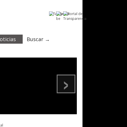
oticias
Buscar →
›