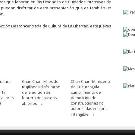
os que laboran en las Unidades de Cuidados Intensivos de
rú puedan disfrutar de esta presentación que es también un
ón.
ción Desconcentrada de Cultura de La Libertad, este jueves
ultura
Chan Chan: Miles de
Chan Chan: Ministerio
trujillanos disfrutaron
de Cultura vigila
e 17
de la edición de
cumplimiento de
 valores
febrero de museos
demolición de
→
a
construcciones no
abiertos
autorizadas en zona
→
intangible