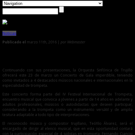
Noticias
Publicado el
marzo 11th, 2016 |
por Webmaster
0
Orquesta Sinfónica de Trujillo ofrecerá Concierto de Gala
Continuando con sus presentaciones, la Orquesta Sinfónica de Trujillo
ofrecerá este 23 de marzo un Concierto de Gala imperdible, teniendo
como invitados a 4 destacados músicos nacionales e internacionales en la
especialidad de trompeta.
Este concierto forma parte del IV Festival Internacional de Trompeta,
encuentro musical que convoca a jóvenes a partir de 14 años en adelante y
adultos profesionales, músicos o autodidactas que deseen participar,
considerando a la trompeta como un instrumento versátil y de amplia
tesitura adaptable a todo tipo de interpretaciones.
El reconocido músico y compositor trujillano, Teófilo Álvarez, será el
encargado de dirigir al elenco musical, que en esta oportunidad contará
con la participación especial de 4 solistas en trompeta, Fernando Ciancio