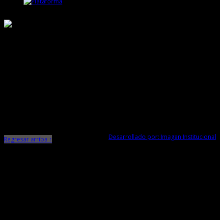
Responsable de Transparencia
Ministerio de Cultura
Dirección Desconcentrada de Cultura La Libertad
Todos los Derechos Reservados © 2015
Jr. Independencia N° 572
Trujillo - La Libertad
Telf. Central: 044-248744
Desarrollado por: Imagen Institucional
Regresar arriba ↑