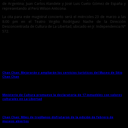
de Argentina; Juan Carlos Alandete y José Luis Cueto Gómez de España y
representando al Perú Wilson Anticona.
La cita para este magistral concierto será el miércoles 23 de marzo a las
8:00 pm en el Teatro Virgilio Rodríguez Nache de la Dirección
Desconcentrada de Cultura de La Libertad, ubicado en Jr. Independencia N°
572.
Entradas relacionadas
Chan Chan: Mejorarán y ampliarán los servicios turísticos del Museo de Sitio
Chan Chan
→
Ministerio de Cultura promueve la declaratoria de 17 inmuebles con valores
culturales en La Libertad
→
Chan Chan: Miles de trujillanos disfrutaron de la edición de febrero de
museos abiertos
→