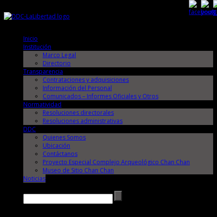
Jueves, 6 de Agosto de 2026
Jueves, 6 de Agosto de 2026
Inicio
Institución
Marco Legal
Directorio
Transparencia
Contrataciones y adquisiciones
Información del Personal
Comunicados – Informes Oficiales y Otros
Normatividad
Resoluciones directorales
Resoluciones administrativas
DDC
Quienes Somos
Ubicación
Contáctanos
Proyecto Especial Complejo Arqueológico Chan Chan
Museo de Sitio Chan Chan
Noticias
Buscar →