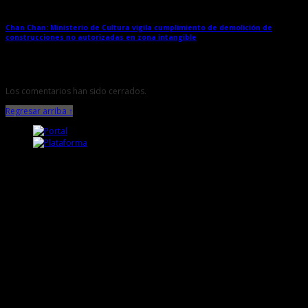
Chan Chan: Ministerio de Cultura vigila cumplimiento de demolición de
construcciones no autorizadas en zona intangible
→
Los comentarios han sido cerrados.
Regresar arriba ↑