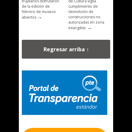
trujillanos disfrutaron
de Cultura vigila
de la edición de
cumplimiento de
febrero de museos
demolición de
→
construcciones no
abiertos
autorizadas en zona
→
intangible
Regresar arriba ↑