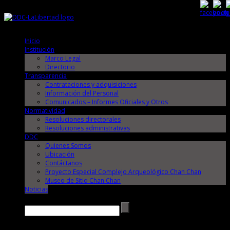
Viernes, 7 de Agosto de 2026
Viernes, 7 de Agosto de 2026
Inicio
Institución
Marco Legal
Directorio
Transparencia
Contrataciones y adquisiciones
Información del Personal
Comunicados – Informes Oficiales y Otros
Normatividad
Resoluciones directorales
Resoluciones administrativas
DDC
Quienes Somos
Ubicación
Contáctanos
Proyecto Especial Complejo Arqueológico Chan Chan
Museo de Sitio Chan Chan
Noticias
Buscar →