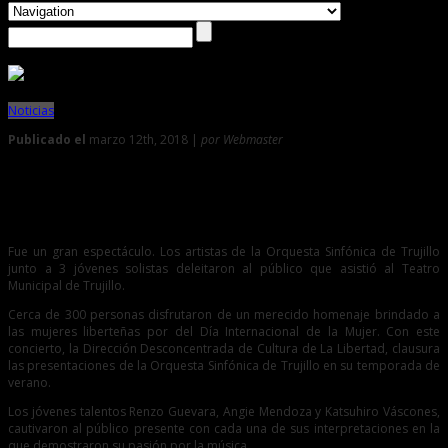
Noticias
Publicado el
marzo 12th, 2018 |
por Webmaster
0
Orquesta Sinfónica de Trujillo ofreció espectáculo a
mujeres liberteñas
Fue un gran espectáculo. Los artistas de la Orquesta Sinfónica de Trujillo
junto a 3 jóvenes solistas deleitaron al público que asistió al Teatro
Municipal de Trujillo.
Cerca de 300 personas disfrutaron de un merecido homenaje brindado a
las mujeres liberteñas por del Día Internacional de la Mujer. Con este
concierto, la Dirección Desconcentrada de Cultura de La Libertad, clausura
las presentaciones de la Orquesta Sinfónica de Trujillo en su temporada de
verano.
Los jóvenes talentos Renzo Guevara, Angie Mendoza y Katsuhiro Váscones,
cautivaron al público presente con cada una de sus interpretaciones en la
que demostraron su pasión por la música.