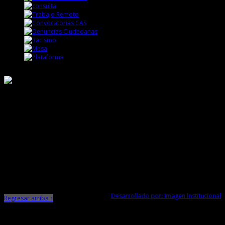
Responsable de Transparencia
Ministerio de Cultura
Dirección Desconcentrada de Cultura La Libertad
Todos los Derechos Reservados © 2015
Jr. Independencia N° 572
Trujillo - La Libertad
Telf. Central: 044-248744
Desarrollado por: Imagen Institucional
Regresar arriba ↑