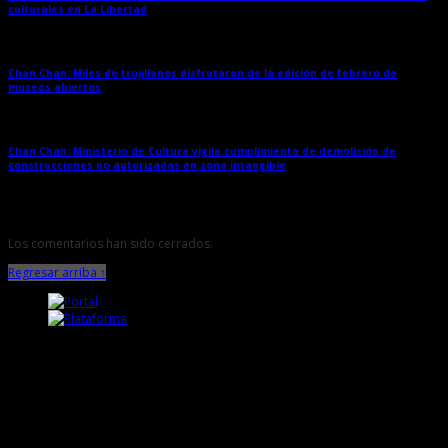
culturales en La Libertad
→
Chan Chan: Miles de trujillanos disfrutaron de la edición de febrero de
museos abiertos
→
Chan Chan: Ministerio de Cultura vigila cumplimiento de demolición de
construcciones no autorizadas en zona intangible
→
Los comentarios han sido cerrados.
Regresar arriba ↑