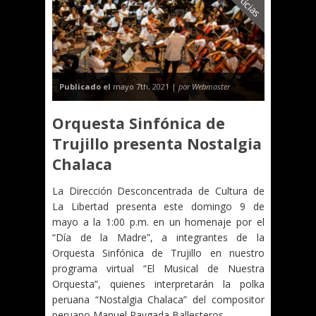
Noticias
Publicado el
mayo 7th, 2021 |
por Webmaster
Orquesta Sinfónica de
Trujillo presenta Nostalgia
Chalaca
La Dirección Desconcentrada de Cultura de
La Libertad presenta este domingo 9 de
mayo a la 1:00 p.m. en un homenaje por el
“Día de la Madre”, a integrantes de la
Orquesta Sinfónica de Trujillo en nuestro
programa virtual “El Musical de Nuestra
Orquesta”, quienes interpretarán la polka
peruana “Nostalgia Chalaca” del compositor
peruano Manuel Raygada Ballesteros.