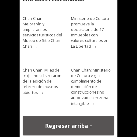
Chan Chan:
Ministerio de Cultura
Mejorarán y
promueve la
ampliarán los
declaratoria de 17
servicios turísticos del
inmuebles con
Museo de Sitio Chan
valores culturales en
→
→
Chan
La Libertad
Chan Chan: Miles de
Chan Chan: Ministerio
trujillanos disfrutaron
de Cultura vigila
de la edición de
cumplimiento de
febrero de museos
demolición de
→
construcciones no
abiertos
autorizadas en zona
→
intangible
Regresar arriba ↑