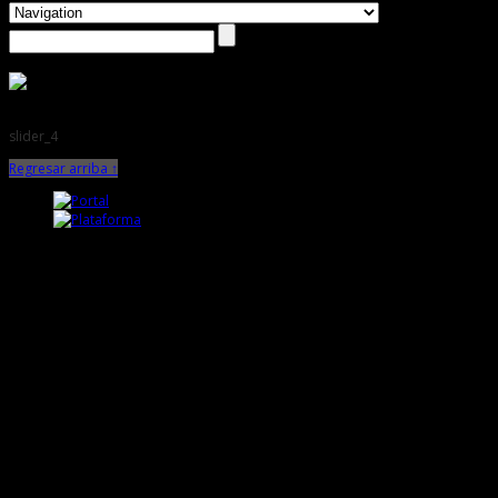
slider_4
Regresar arriba ↑