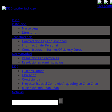
Jueves, 6 de Agosto de 2026
Jueves, 6 de Agosto de 2026
Inicio
Institución
Marco Legal
Directorio
Transparencia
Contrataciones y adquisiciones
Información del Personal
Comunicados – Informes Oficiales y Otros
Normatividad
Resoluciones directorales
Resoluciones administrativas
DDC
Quienes Somos
Ubicación
Contáctanos
Proyecto Especial Complejo Arqueológico Chan Chan
Museo de Sitio Chan Chan
Noticias
Buscar →