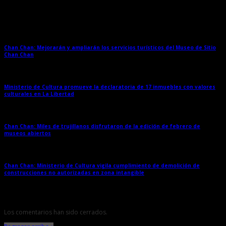
Entradas relacionadas
Chan Chan: Mejorarán y ampliarán los servicios turísticos del Museo de Sitio
Chan Chan
→
Ministerio de Cultura promueve la declaratoria de 17 inmuebles con valores
culturales en La Libertad
→
Chan Chan: Miles de trujillanos disfrutaron de la edición de febrero de
museos abiertos
→
Chan Chan: Ministerio de Cultura vigila cumplimiento de demolición de
construcciones no autorizadas en zona intangible
→
Los comentarios han sido cerrados.