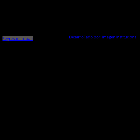
Dirección Desconcentrada de Cultura La Libertad
Todos los Derechos Reservados © 2015
Jr. Independencia N° 572
Trujillo - La Libertad
Telf. Central: 044-248744
Desarrollado por: Imagen Institucional
Regresar arriba ↑