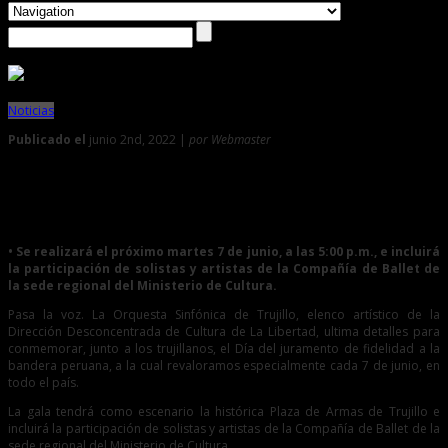
Noticias
Publicado el
junio 2nd, 2022 |
por Webmaster
0
Orquesta Sinfónica ofrecerá gala por el Día de la Jura de la
Bandera en la Plaza de Armas de Trujillo
• Se realizará el próximo martes 7 de junio, a las 5:00 p.m., e incluirá
la participación de solistas y artistas de la Compañía de Ballet de
la sede regional del Ministerio de Cultura.
Pasa la voz. La Orquesta Sinfónica de Trujillo, elenco artístico de la
Dirección Desconcentrada de Cultura de La Libertad, ultima detalles para
conmemorar, junto a los trujillanos, el Día del juramento de fidelidad a la
bandera peruana, a la cual revaloramos especialmente cada 7 de junio, en
todo el país.
La gala tendrá como escenario la histórica Plaza de Armas de Trujillo e
incluirá la participación de solistas y artistas de la Compañía de Ballet de la
sede regional del Ministerio de Cultura.