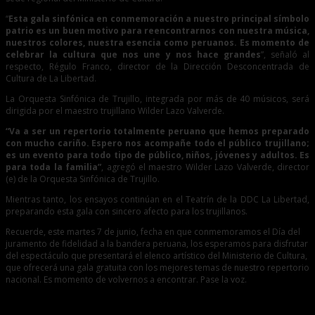
“
Esta gala sinfónica en conmemoración a nuestro principal símbolo
patrio es un buen motivo para reencontrarnos con nuestra música,
nuestros colores, nuestra esencia como peruanos. Es momento de
celebrar la cultura que nos une y nos hace grandes
”, señaló al
respecto, Régulo Franco, director de la Dirección Desconcentrada de
Cultura de La Libertad.
La Orquesta Sinfónica de Trujillo, integrada por más de 40 músicos, será
dirigida por el maestro trujillano Wilder Lazo Valverde.
“Va a ser un repertorio totalmente peruano que hemos preparado
con mucho cariño. Espero nos acompañe todo el público trujillano;
es un evento para todo tipo de público, niños, jóvenes y adultos. Es
para toda la familia”
, agregó el maestro Wilder Lazo Valverde, director
(e) de la Orquesta Sinfónica de Trujillo.
Mientras tanto, los ensayos continúan en el Teatrín de la DDC La Libertad,
preparando esta gala con sincero afecto para los trujillanos.
Recuerde, este martes 7 de junio, fecha en que conmemoramos el Día del
juramento de fidelidad a la bandera peruana, los esperamos para disfrutar
del espectáculo que presentará el elenco artístico del Ministerio de Cultura,
que ofrecerá una gala gratuita con los mejores temas de nuestro repertorio
nacional. Es momento de volvernos a encontrar. Pase la voz.