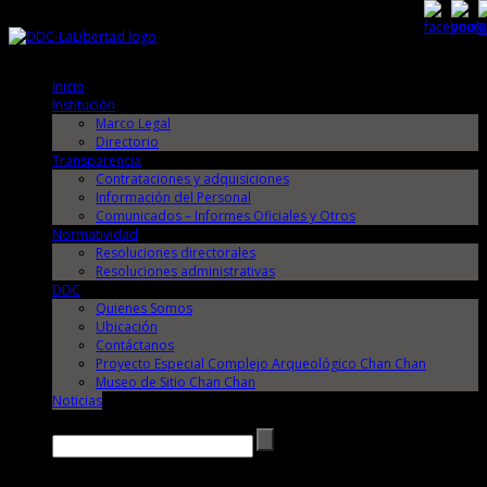
Domingo, 9 de Agosto de 2026
Domingo, 9 de Agosto de 2026
Inicio
Institución
Marco Legal
Directorio
Transparencia
Contrataciones y adquisiciones
Información del Personal
Comunicados – Informes Oficiales y Otros
Normatividad
Resoluciones directorales
Resoluciones administrativas
DDC
Quienes Somos
Ubicación
Contáctanos
Proyecto Especial Complejo Arqueológico Chan Chan
Museo de Sitio Chan Chan
Noticias
Buscar →