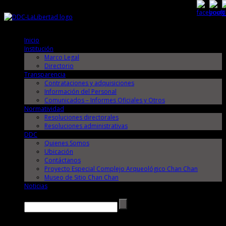
Sábado, 8 de Agosto de 2026
Sábado, 8 de Agosto de 2026
Inicio
Institución
Marco Legal
Directorio
Transparencia
Contrataciones y adquisiciones
Información del Personal
Comunicados – Informes Oficiales y Otros
Normatividad
Resoluciones directorales
Resoluciones administrativas
DDC
Quienes Somos
Ubicación
Contáctanos
Proyecto Especial Complejo Arqueológico Chan Chan
Museo de Sitio Chan Chan
Noticias
Buscar →