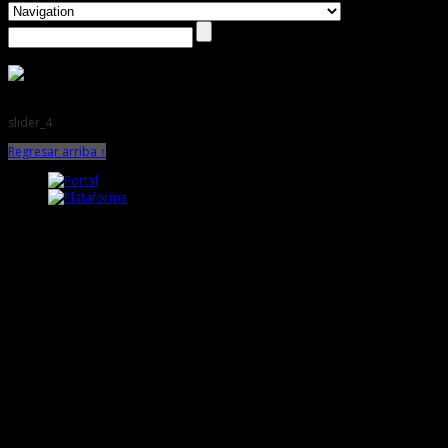
slider_4
Regresar arriba ↑