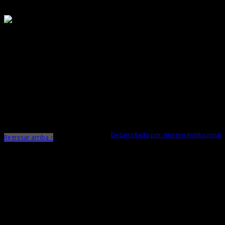
Responsable de Transparencia
Ministerio de Cultura
Dirección Desconcentrada de Cultura La Libertad
Todos los Derechos Reservados © 2015
Jr. Independencia N° 572
Trujillo - La Libertad
Telf. Central: 044-248744
Desarrollado por: Imagen Institucional
Regresar arriba ↑