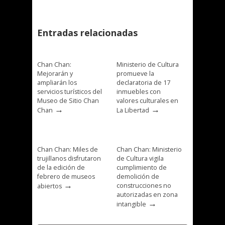
Entradas relacionadas
Chan Chan:
Ministerio de Cultura
Mejorarán y
promueve la
ampliarán los
declaratoria de 17
servicios turísticos del
inmuebles con
Museo de Sitio Chan
valores culturales en
→
→
Chan
La Libertad
Chan Chan: Miles de
Chan Chan: Ministerio
trujillanos disfrutaron
de Cultura vigila
de la edición de
cumplimiento de
febrero de museos
demolición de
→
construcciones no
abiertos
autorizadas en zona
→
intangible