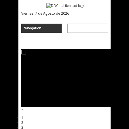
Viernes, 7 de Agosto de 2026
›
‹
1
2
3