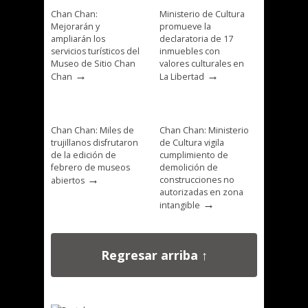
Chan Chan:
Ministerio de Cultura
Mejorarán y
promueve la
ampliarán los
declaratoria de 17
servicios turísticos del
inmuebles con
Museo de Sitio Chan
valores culturales en
→
→
Chan
La Libertad
Chan Chan: Miles de
Chan Chan: Ministerio
trujillanos disfrutaron
de Cultura vigila
de la edición de
cumplimiento de
febrero de museos
demolición de
→
construcciones no
abiertos
autorizadas en zona
→
intangible
Regresar arriba ↑