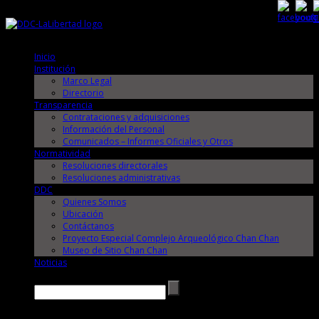
Sábado, 8 de Agosto de 2026
Sábado, 8 de Agosto de 2026
Inicio
Institución
Marco Legal
Directorio
Transparencia
Contrataciones y adquisiciones
Información del Personal
Comunicados – Informes Oficiales y Otros
Normatividad
Resoluciones directorales
Resoluciones administrativas
DDC
Quienes Somos
Ubicación
Contáctanos
Proyecto Especial Complejo Arqueológico Chan Chan
Museo de Sitio Chan Chan
Noticias
Buscar →