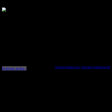
Responsable de Transparencia
Ministerio de Cultura
Dirección Desconcentrada de Cultura La Libertad
Todos los Derechos Reservados © 2015
Jr. Independencia N° 572
Trujillo - La Libertad
Telf. Central: 044-248744
Desarrollado por: Imagen Institucional
Regresar arriba ↑