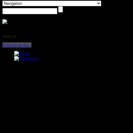
slider_4
Regresar arriba ↑