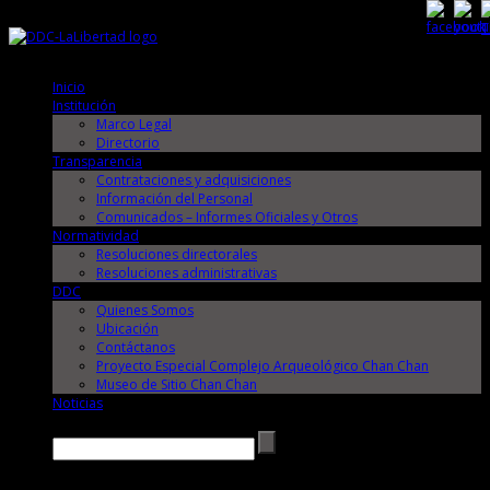
Jueves, 6 de Agosto de 2026
Jueves, 6 de Agosto de 2026
Inicio
Institución
Marco Legal
Directorio
Transparencia
Contrataciones y adquisiciones
Información del Personal
Comunicados – Informes Oficiales y Otros
Normatividad
Resoluciones directorales
Resoluciones administrativas
DDC
Quienes Somos
Ubicación
Contáctanos
Proyecto Especial Complejo Arqueológico Chan Chan
Museo de Sitio Chan Chan
Noticias
Buscar →