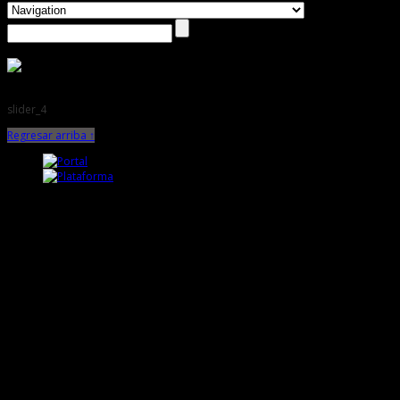
slider_4
Regresar arriba ↑