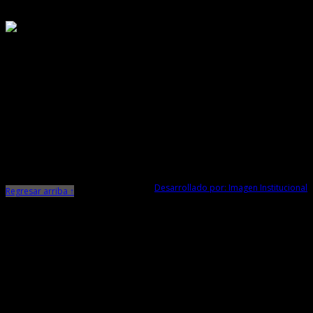
Responsable de Transparencia
Ministerio de Cultura
Dirección Desconcentrada de Cultura La Libertad
Todos los Derechos Reservados © 2015
Jr. Independencia N° 572
Trujillo - La Libertad
Telf. Central: 044-248744
Desarrollado por: Imagen Institucional
Regresar arriba ↑