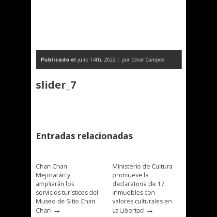
Publicado el
julio 14th, 2022 |
por Cesar Campos
slider_7
Entradas relacionadas
Chan Chan:
Ministerio de Cultura
Mejorarán y
promueve la
ampliarán los
declaratoria de 17
servicios turísticos del
inmuebles con
Museo de Sitio Chan
valores culturales en
→
→
Chan
La Libertad