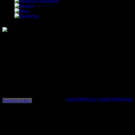
Responsable de Transparencia
Ministerio de Cultura
Dirección Desconcentrada de Cultura La Libertad
Todos los Derechos Reservados © 2015
Jr. Independencia N° 572
Trujillo - La Libertad
Telf. Central: 044-248744
Desarrollado por: Imagen Institucional
Regresar arriba ↑