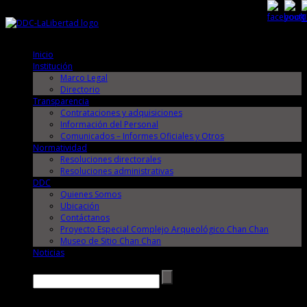
Jueves, 6 de Agosto de 2026
Jueves, 6 de Agosto de 2026
Inicio
Institución
Marco Legal
Directorio
Transparencia
Contrataciones y adquisiciones
Información del Personal
Comunicados – Informes Oficiales y Otros
Normatividad
Resoluciones directorales
Resoluciones administrativas
DDC
Quienes Somos
Ubicación
Contáctanos
Proyecto Especial Complejo Arqueológico Chan Chan
Museo de Sitio Chan Chan
Noticias
Buscar →