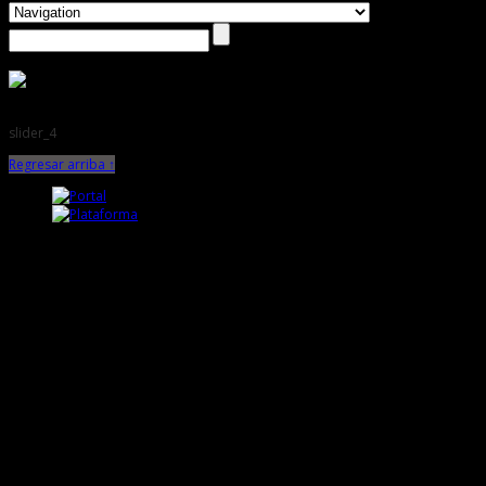
slider_4
Regresar arriba ↑