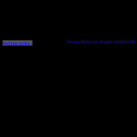
Dirección Desconcentrada de Cultura La Libertad
Todos los Derechos Reservados © 2015
Jr. Independencia N° 572
Trujillo - La Libertad
Telf. Central: 044-248744
Desarrollado por: Imagen Institucional
Regresar arriba ↑