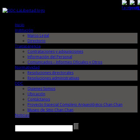
Jueves, 6 de Agosto de 2026
Jueves, 6 de Agosto de 2026
Inicio
Institución
Marco Legal
Directorio
Transparencia
Contrataciones y adquisiciones
Información del Personal
Comunicados – Informes Oficiales y Otros
Normatividad
Resoluciones directorales
Resoluciones administrativas
DDC
Quienes Somos
Ubicación
Contáctanos
Proyecto Especial Complejo Arqueológico Chan Chan
Museo de Sitio Chan Chan
Noticias
Buscar →