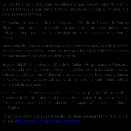
La Liberteña pidió que voten por ella para que puedan lograr el premio,
que permitirá que siga cumpliendo su misión de difundir su música, que
alberga a varios ritmos.
“Mi sueño, mi deseo es lograr construir en Trujillo la Escuela de Danzas
Negras, donde no solo se enseñe a bailar estos ritmos, sino que además
exista un departamento de investigación sobre nuestra procedencia”,
acotó.
Luisa Astudillo, gracias a su trabajo y dedicación también, ha sido miembro
del Consejo Regional de Cultura La Libertad y ha logrado obtener diversos
reconocimientos a lo largo de su trayectoria.
En junio del 2019, en el marco Día de la Cultura Afroperuana, el Ministerio
de Cultura la distinguió como Personalidad Meritoria de la Cultura, por su
valiosa contribución en la difusión y preservación de los ritmos y danzas
afroperuanas en La Libertad, poniendo en valor el patrimonio cultural
inmaterial afroperuano.
Asimismo, fue denominada “Dama del Folklore” por la Prefectura de la
Provincia de Trujillo. Además, el Consejo Provincial de Trujillo reconoció su
esfuerzo y trabajo distinguiéndola como Embajadora Cultural de la Ciudad
de Trujillo.
Para poder votar por Luisa Astudillo, se tiene que ingresar y hacer clic al
enlace:
https://www.mimp.gob.pe/ordenmerito/