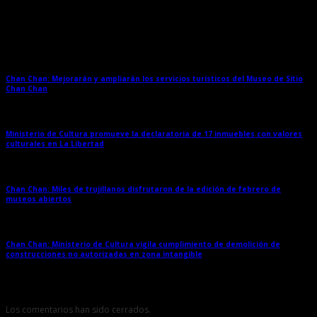
Entradas relacionadas
Chan Chan: Mejorarán y ampliarán los servicios turísticos del Museo de Sitio
Chan Chan
→
Ministerio de Cultura promueve la declaratoria de 17 inmuebles con valores
culturales en La Libertad
→
Chan Chan: Miles de trujillanos disfrutaron de la edición de febrero de
museos abiertos
→
Chan Chan: Ministerio de Cultura vigila cumplimiento de demolición de
construcciones no autorizadas en zona intangible
→
Los comentarios han sido cerrados.