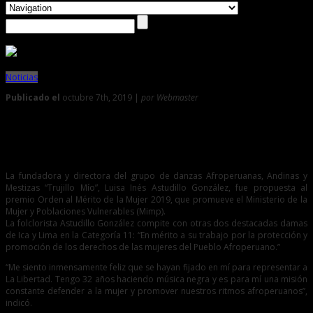
Noticias
Publicado el
octubre 7th, 2019 |
por Webmaster
0
Postulan a fundadora de Trujillo Mio al premio Orden al
Mérito de la Mujer 2019
La fundadora y directora del grupo de danzas Afroperuanas, Andinas y
Mestizas “Trujillo Mío”, Luisa Inés Astudillo González, fue propuesta al
premio Orden al Mérito de la Mujer 2019, que promueve el Ministerio de la
Mujer y Poblaciones Vulnerables (Mimp).
La folclorista Astudillo González compite con otras dos destacadas damas
de Ica y Lima en la Categoría 11: “En mérito a su trabajo por la protección y
promoción de los derechos de las mujeres del Pueblo Afroperuano.”
“Me siento inmensamente feliz que se hayan fijado en mí para representar a
La Libertad. Tengo 32 años haciendo música negra y es para mí una misión
constante defender a la mujer y promover nuestros ritmos afroperuanos”,
indicó.