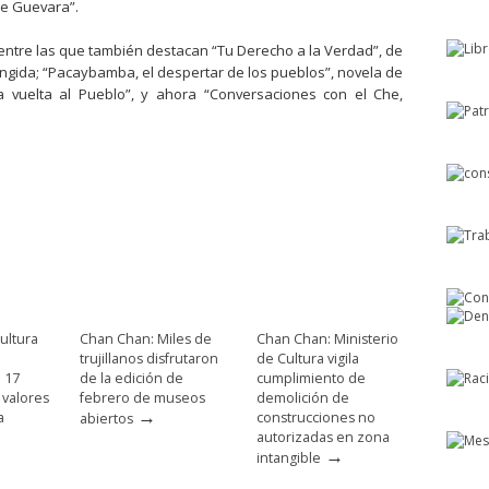
he Guevara”.
entre las que también destacan “Tu Derecho a la Verdad”, de
ringida; “Pacaybamba, el despertar de los pueblos”, novela de
 “La vuelta al Pueblo”, y ahora “Conversaciones con el Che,
ultura
Chan Chan: Miles de
Chan Chan: Ministerio
trujillanos disfrutaron
de Cultura vigila
e 17
de la edición de
cumplimiento de
 valores
febrero de museos
demolición de
→
a
construcciones no
abiertos
autorizadas en zona
→
intangible