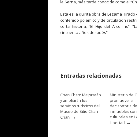
la Serna, más tarde conocido como el “C
Esta es la quinta obra de Lezama Tirado 
contenido polémico y de circulación rest
corta historia; “El Hijo del Arco Iris”;
cincuenta años después”.
Entradas relacionadas
Chan Chan: Mejorarán
Ministerio de C
y ampliarán los
promueve la
servicios turísticos del
declaratoria d
Museo de Sitio Chan
inmuebles con
→
culturales en L
Chan
→
Libertad