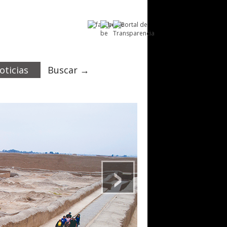
oticias
Buscar →
›