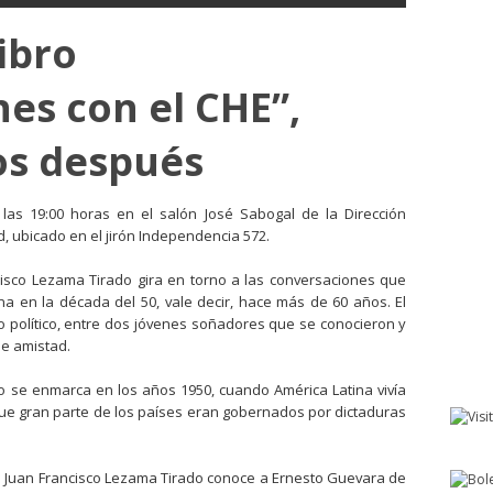
ibro
es con el CHE”,
os después
 las 19:00 horas en el salón José Sabogal de la Dirección
, ubicado en el jirón Independencia 572.
cisco Lezama Tirado gira en torno a las conversaciones que
a en la década del 50, vale decir, hace más de 60 años. El
cio político, entre dos jóvenes soñadores que se conocieron y
e amistad.
o se enmarca en los años 1950, cuando América Latina vivía
l que gran parte de los países eran gobernados por dictaduras
o Juan Francisco Lezama Tirado conoce a Ernesto Guevara de