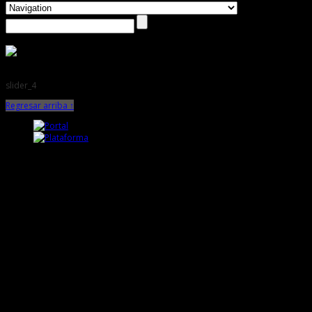
slider_4
Regresar arriba ↑