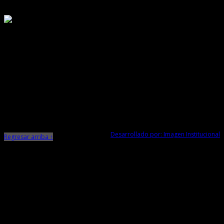
Responsable de Transparencia
Ministerio de Cultura
Dirección Desconcentrada de Cultura La Libertad
Todos los Derechos Reservados © 2015
Jr. Independencia N° 572
Trujillo - La Libertad
Telf. Central: 044-248744
Desarrollado por: Imagen Institucional
Regresar arriba ↑