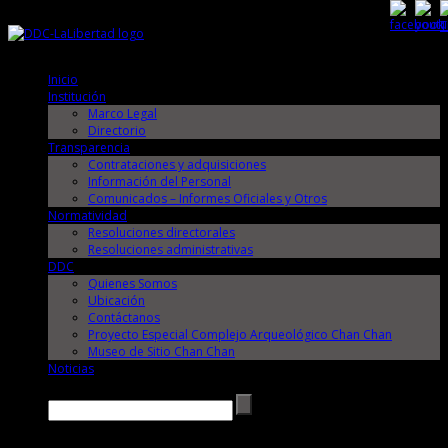
Jueves, 6 de Agosto de 2026
Jueves, 6 de Agosto de 2026
Inicio
Institución
Marco Legal
Directorio
Transparencia
Contrataciones y adquisiciones
Información del Personal
Comunicados – Informes Oficiales y Otros
Normatividad
Resoluciones directorales
Resoluciones administrativas
DDC
Quienes Somos
Ubicación
Contáctanos
Proyecto Especial Complejo Arqueológico Chan Chan
Museo de Sitio Chan Chan
Noticias
Buscar →