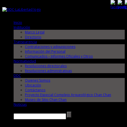
Domingo, 9 de Agosto de 2026
Domingo, 9 de Agosto de 2026
Inicio
Institución
Marco Legal
Directorio
Transparencia
Contrataciones y adquisiciones
Información del Personal
Comunicados – Informes Oficiales y Otros
Normatividad
Resoluciones directorales
Resoluciones administrativas
DDC
Quienes Somos
Ubicación
Contáctanos
Proyecto Especial Complejo Arqueológico Chan Chan
Museo de Sitio Chan Chan
Noticias
Buscar →