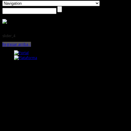
slider_4
Regresar arriba ↑