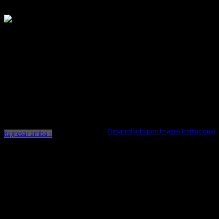
Responsable de Transparencia
Ministerio de Cultura
Dirección Desconcentrada de Cultura La Libertad
Todos los Derechos Reservados © 2015
Jr. Independencia N° 572
Trujillo - La Libertad
Telf. Central: 044-248744
Desarrollado por: Imagen Institucional
Regresar arriba ↑