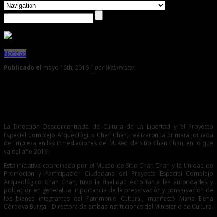
Noticias
Publicado el
mayo 16th, 2016 |
por Webmaster
0
Realizan jornada de limpieza en Museo de Sitio Chan Chan
La Dirección Desconcentrada de Cultura de La Libertad y el Proyecto
Especial Complejo Arqueológico Chan Chan, realizaron la primera jornada
de limpieza en las inmediaciones del Museo de Sitio Chan Chan, en lo que
va del año 2016.
Esta iniciativa coordinada por el Museo de Sitio Chan Chan y la Unidad de
Promoción y Participación Ciudadana del Proyecto Especial Complejo
Arqueológico Chan Chan, tuvo la finalidad exhortar a las autoridades y
población en general, la importancia de la preservación y conservación de
los bienes integrantes del Patrimonio Cultural, manifestó María Elena
Córdova Burga – Directora de ambas instituciones del Ministerio de Cultura.