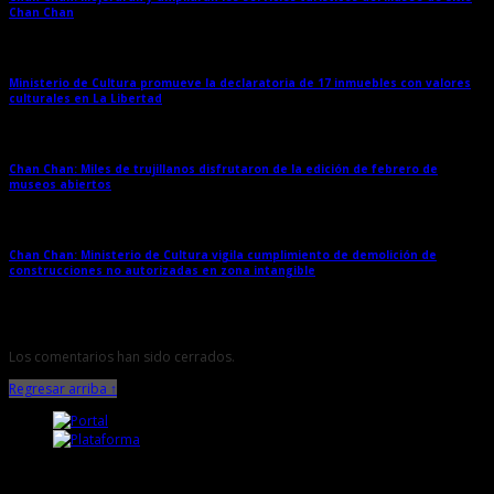
Chan Chan
→
Ministerio de Cultura promueve la declaratoria de 17 inmuebles con valores
culturales en La Libertad
→
Chan Chan: Miles de trujillanos disfrutaron de la edición de febrero de
museos abiertos
→
Chan Chan: Ministerio de Cultura vigila cumplimiento de demolición de
construcciones no autorizadas en zona intangible
→
Los comentarios han sido cerrados.
Regresar arriba ↑