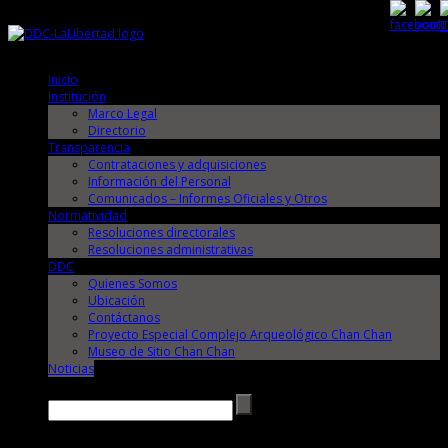
Sábado, 8 de Agosto de 2026
Sábado, 8 de Agosto de 2026
Inicio
Institución
Marco Legal
Directorio
Transparencia
Contrataciones y adquisiciones
Información del Personal
Comunicados – Informes Oficiales y Otros
Normatividad
Resoluciones directorales
Resoluciones administrativas
DDC
Quienes Somos
Ubicación
Contáctanos
Proyecto Especial Complejo Arqueológico Chan Chan
Museo de Sitio Chan Chan
Noticias
Buscar →