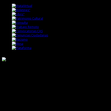
Responsable de Transparencia
Ministerio de Cultura
Dirección Desconcentrada de Cultura La Libertad
Todos los Derechos Reservados © 2015
Jr. Independencia N° 572
Trujillo - La Libertad
Telf. Central: 044-248744