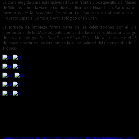
La zona elegida para esta actividad fue el frontis y bosquecillo del Museo
de Sitio, así como la vía que conduce al distrito de Huanchaco. Participaron
miembros de la Academia Premilitar Los Audaces y trabajadores del
Proyecto Especial Complejo Arqueológico Chan Chan.
La jornada de limpieza forma parte de las celebraciones por el Día
Internacional de los Museos; junto con las charlas de sensibilización a cargo
de los arqueólogos Flor Díaz Deza y César Gálvez Mora a realizarse el 18
de mayo a partir de las 5:00 pm en la Municipalidad del Centro Poblado El
Trópico.
Entradas relacionadas
Chan Chan: Mejorarán y ampliarán los servicios turísticos del Museo de Sitio