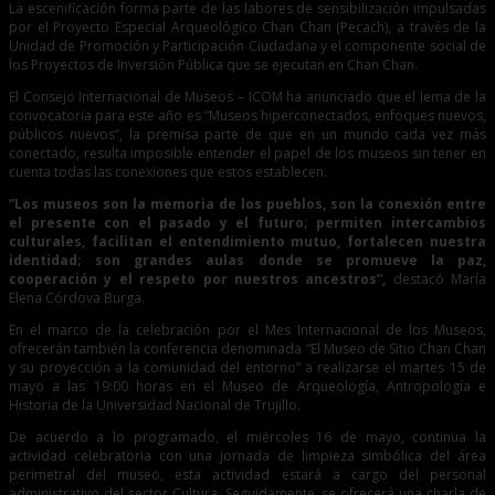
La escenificación forma parte de las labores de sensibilización impulsadas
por el Proyecto Especial Arqueológico Chan Chan (Pecach), a través de la
Unidad de Promoción y Participación Ciudadana y el componente social de
los Proyectos de Inversión Pública que se ejecutan en Chan Chan.
El Consejo Internacional de Museos – ICOM ha anunciado que el lema de la
convocatoria para este año es “Museos hiperconectados, enfoques nuevos,
públicos nuevos”, la premisa parte de que en un mundo cada vez más
conectado, resulta imposible entender el papel de los museos sin tener en
cuenta todas las conexiones que estos establecen.
“Los museos son la memoria de los pueblos, son la conexión entre
el presente con el pasado y el futuro; permiten intercambios
culturales, facilitan el entendimiento mutuo, fortalecen nuestra
identidad; son grandes aulas donde se promueve la paz,
cooperación y el respeto por nuestros ancestros”,
destacó María
Elena Córdova Burga.
En el marco de la celebración por el Mes Internacional de los Museos,
ofrecerán también la conferencia denominada “El Museo de Sitio Chan Chan
y su proyección a la comunidad del entorno” a realizarse el martes 15 de
mayo a las 19:00 horas en el Museo de Arqueología, Antropología e
Historia de la Universidad Nacional de Trujillo.
De acuerdo a lo programado, el miércoles 16 de mayo, continua la
actividad celebratoria con una jornada de limpieza simbólica del área
perimetral del museo, esta actividad estará a cargo del personal
administrativo del sector Cultura. Seguidamente, se ofrecerá una charla de