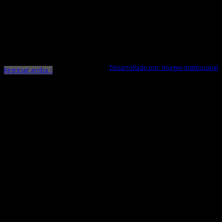
Dirección Desconcentrada de Cultura La Libertad
Todos los Derechos Reservados © 2015
Jr. Independencia N° 572
Trujillo - La Libertad
Telf. Central: 044-248744
Desarrollado por: Imagen Institucional
Regresar arriba ↑