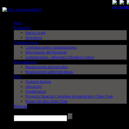
Sábado, 8 de Agosto de 2026
Sábado, 8 de Agosto de 2026
Inicio
Institución
Marco Legal
Directorio
Transparencia
Contrataciones y adquisiciones
Información del Personal
Comunicados – Informes Oficiales y Otros
Normatividad
Resoluciones directorales
Resoluciones administrativas
DDC
Quienes Somos
Ubicación
Contáctanos
Proyecto Especial Complejo Arqueológico Chan Chan
Museo de Sitio Chan Chan
Noticias
Buscar →