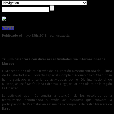
Noticias
Publicado el
mayo 15th, 2018 |
por Webmaster
0
Recrearán ritual Chimú en el Museo de Sitio de Chan Chan
Trujillo celebrará con diversas actividades Día Internacional de
Museos.
El Ministerio de Cultura a través de la Dirección Desconcentrada de Cultura
de La Libertad y el Proyecto Especial Complejo Arqueológico Chan Chan
han organizado una serie de actividades por el Día Internacional de
Museos, anunció María Elena Córdova Burga, titular de Cultura en la región
La Libertad.
La actividad que más concita la atención de los escolares es la
teatralización denominada
El arribo de Taicanamo
que convoca la
participación de 15 artistas en escena de la compañía de teatro Máscara de
Barro.