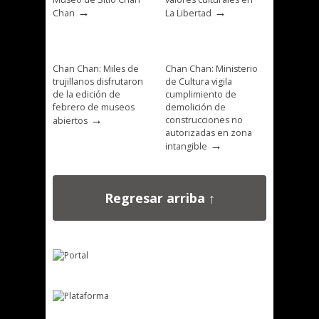
→
→
Chan
La Libertad
Chan Chan: Miles de
Chan Chan: Ministerio
trujillanos disfrutaron
de Cultura vigila
de la edición de
cumplimiento de
febrero de museos
demolición de
→
construcciones no
abiertos
autorizadas en zona
→
intangible
Regresar arriba ↑