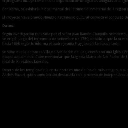
El programa incluye también una exposición de fotografías antiguas de la Igle
Por último, se exhibirá un documental del Patrimonio Inmaterial de la regió
El Proyecto ‘Revalorando Nuestro Patrimonio Cultural’ convoca el concurso de 
Datos:
Según investigación realizada por el señor Juan Ramón Chuquilín Nomberto, Bac
se erigió luego del terremoto de setiembre de 1759, debido a que la primer
hacia 1698 según lo informa el padre Jesuita Fray Joseph Santos de León.
Se sabe que la entonces Villa de San Pedro de Lloc, contó con una Iglesia 
ocupa actualmente. Cabe mencionar que la Iglesia Matriz de San Pedro de L
total de IX retablos laterales.
Dentro de los templos de la costa norte es uno de los de más antiguo, a su v
Andrés Rázuri, quien tomo acción destacada en el proceso de independencia
Entradas relacionadas