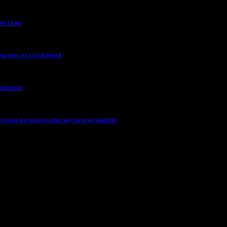
han Chan
→
turales en La Libertad
→
 abiertos
→
cciones no autorizadas en zona intangible
→