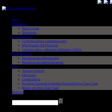
Sábado, 8 de Agosto de 2026
Sábado, 8 de Agosto de 2026
Inicio
Institución
Marco Legal
Directorio
Transparencia
Contrataciones y adquisiciones
Información del Personal
Comunicados – Informes Oficiales y Otros
Normatividad
Resoluciones directorales
Resoluciones administrativas
DDC
Quienes Somos
Ubicación
Contáctanos
Proyecto Especial Complejo Arqueológico Chan Chan
Museo de Sitio Chan Chan
Noticias
Buscar →