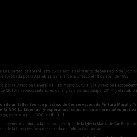
monio
e La Libertad, celebrará este 25 de abril en el distrito de San Pedro de Lloc, 
 fue aprobada por la Asamblea General de la Unesco el 18 de abril de 1983.
o por la Dirección General del Patrimonio Cultural y la Dirección Desconcent
que (2016) y espacios interiores de la iglesia de Guadalupe (2017) y el retablo
zación de un taller teórico práctico de Conservación de Pintura Mural 
e la DDC La Libertad, y esperamos, como en anteriores años motivar e
rga, directora de la DDC La Libertad.
d en general se pintará la fachada principal de la Iglesia Matriz de San Pedro 
istas de la Dirección Desconcentrada de Cultura La Libertad.