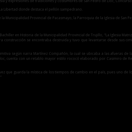
sia y expresiones de tradiciones y costumbres de San Pedro de Lloc, Concurso E
n La Libertad donde destaca el pellón sampedrano.
la Municipalidad Provincial de Pacasmayo, la Parroquia de la Iglesia de San Ped
hiller en Historia de la Municipalidad Provincial de Trujillo, “La Iglesia Matr
a construcción se encontraba destruida y tuvo que levantarse desde sus cimie
Primitiva según narra Martínez Compañón, la cual se ubicaba a las afueras de
loc, cuenta con un retablo mayor estilo rococó elaborado por Casimiro de Re
ez que guarda la mística de los tiempos de cambio en el país, pues uno de los
”