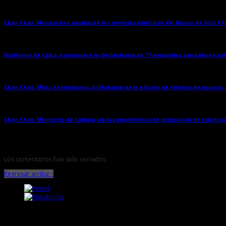
Chan Chan: Mejorarán y ampliarán los servicios turísticos del Museo de Sitio C
Ministerio de Cultura promueve la declaratoria de 17 inmuebles con valores cul
Chan Chan: Miles de trujillanos disfrutaron de la edición de febrero de museos
Chan Chan: Ministerio de Cultura vigila cumplimiento de demolición de constru
Los comentarios han sido cerrados.
Regresar arriba ↑