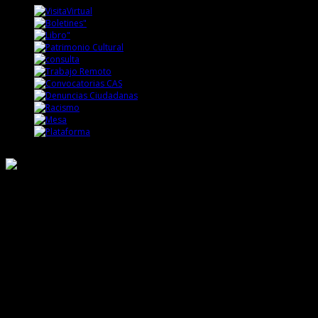
Responsable de Transparencia
Ministerio de Cultura
Dirección Desconcentrada de Cultura La Libertad
Todos los Derechos Reservados © 2015
Jr. Independencia N° 572
Trujillo - La Libertad
Telf. Central: 044-248744