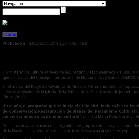
Noticias
Publicado el
marzo 30th, 2019 |
por Webmaster
0
San Pedro de LLoc será parte de Revalorando Nuestro Patri
El Ministerio de Cultura a través de la Dirección Desconcentrada de Cultura d
que a iniciativa del Consejo Internacional de Monumentos y Sitios (ICOMOS),
En el marco del Proyecto ‘Revalorando Nuestro Patrimonio Cultural’ impulsad
colores originales de la iglesia de la Señora de la Misericordia de Jequetepe
Chuco (2018).
“Este año, el programa que se inicia el 01 de abril incluirá la reali
de Conservación, Restauración de Bienes del Patrimonio Cultural d
conservar nuestro patrimonio cultural”
, destacó María Elena Córdova Bu
Con la participación activa de integrantes de grupos católicos y la comunida
de la Nación. La supervisión de esta actividad estará a cargo de los especial